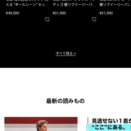
える "オールシーン" セット
ディゴ 裾リブイージーパン
裾リブイージーパン
アップ
ツ
¥49,500
¥31,900
¥31,900
すべて見る
最新の読みもの