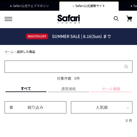
Safari公式ウェブマガジン
Safari公式通販サイト
Sa
ホーム
選択した商品
対象件数 : 0件
すべて
通常価格
セール価格
絞り込み
人気順
0 件