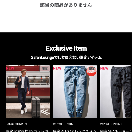
該当の商品がありません
Exclusive Item
Safari Loungeでしか買えない限定アイテム
NEW
NEW
NEW
限定
限定
Safari CURRENT
WP WESTPOINT
WP WESTPOINT
限定 吸水速乾 UVカット 洗
限定 ALEX/アレックス イン
限定 SEAN/ショー