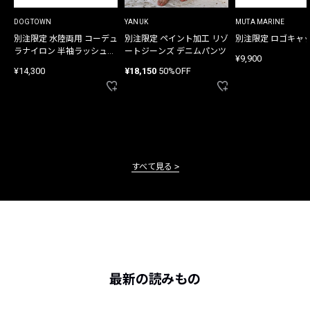
DOGTOWN
YANUK
MUTA MARINE
別注限定 水陸両用 コーデュ
別注限定 ペイント加工 リゾ
別注限定 ロゴキャ
ラナイロン 半袖ラッシュガ
ートジーンズ デニムパンツ
¥9,900
ード
¥14,300
¥18,150
50%OFF
すべて見る
最新の読みもの