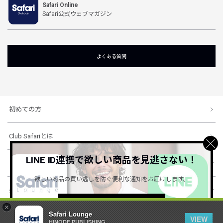
Safari Online
Safari公式ウェブマガジン
よくある質問
初めての方
Club Safariとは
LINE ID連携で欲しい商品を見逃さない！
ショッピングガイド
欲しい商品の買い逃しを防ぐ便利な通知をお届けします。
会社概要・規約
詳しくはこちら ＞
×
Safari Lounge
VIEW
HINODE PUBLISHING ..
© 1996-2026 HINODE PUBLISHING co., ltd. All Rights Reserved.