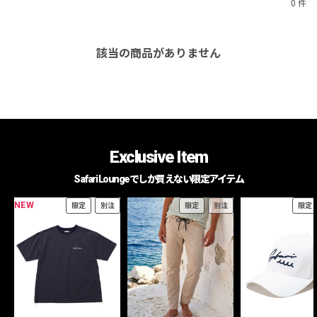
0 件
該当の商品がありません
Exclusive Item
Safari Loungeでしか買えない限定アイテム
NEW
限定
別注
限定
別注
限定