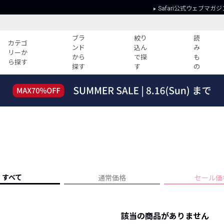
Safari公式ウェブマガジ
ブラ
絞り
読
カテゴ
ンド
込ん
み
リーか
から
で探
も
ら探す
探す
す
の
読みもの
ガイド
ー
すべての記事
ショッピング
2026年のイチオシTシャツ！
初めての方
“WP”のイージーパンツを徹底解説&コ
Club Safari
ーデ紹介
よくある質問
HOTなコーデ TOP20
会社概要
ディネート
新ブランドご紹介！
会員利用規約
すべて
通常価格
セール価
人気記事ランキング
プライバシー
バイヤーズ レコメンド
特定商取引に
今週の別注アイテム
該当の商品がありません
ウィークリーコーデ