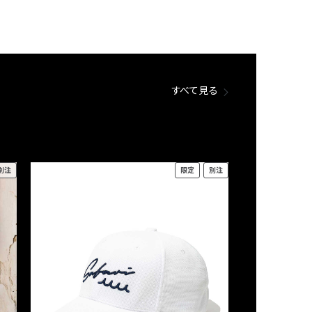
すべて見る
別注
限定
別注