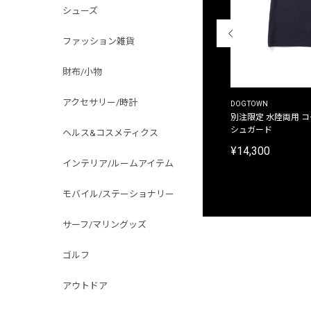
シューズ
ファッション雑貨
財布/小物
アクセサリー/時計
THE DUFFER OF ST.GEORGE
DOGTOWN
別注限定 ピグメントダイ バックプリント サーフ
別注限定 水陸両用 
プリントTシャツ
シュガード
ヘルス&コスメティクス
¥9,900
¥14,300
インテリア/ルームアイテム
モバイル/ステーショナリー
サーフ/マリングッズ
ゴルフ
アウトドア