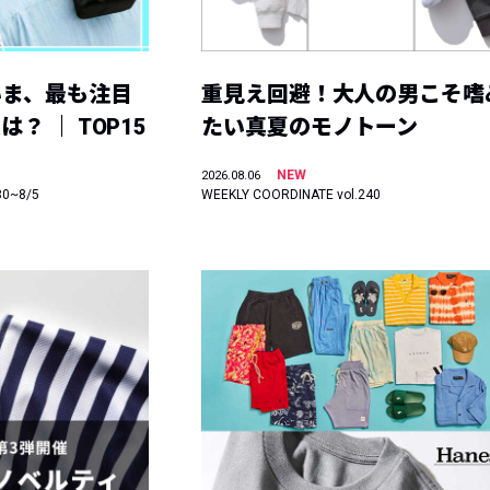
いま、最も注目
重見え回避！大人の男こそ嗜
？ ｜ TOP15
たい真夏のモノトーン
NEW
2026.08.06
30~8/5
WEEKLY COORDINATE vol.240