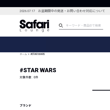
2026.07.17 お盆期間中の発送・お問い合わせ対応について
アイテム
スペシャル
カテゴリーから探す
スペシャルフィーチャ
ホーム
#STAR WARS
ブランドから探す
特集記事
絞り込んで探す
#STAR WARS
新着アイテム
コーディネート
編集部のおすすめアイテム
対象件数 :
0
件
編集部のおすすめコー
ランキング
雑誌・カタログ掲載アイテム
セール
ブランド