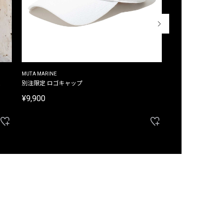
MUTA MARINE
CROSSLEY
ム
別注限定 ロゴキャップ
別注限定 ノースリ
¥9,900
¥8,580
40%OFF