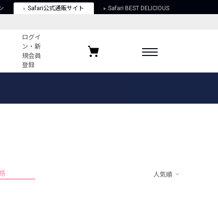
ン
Safari公式通販サイト
Safari BEST DELICIOUS
ログイ
ン・新
規会員
登録
ログイン・新規会員登録
お気に入りアイテム
ガイド
お気に入りブランド
お気に入り記事
最近チェックしたアイテム
格
人気順
ポリシー
関する法律