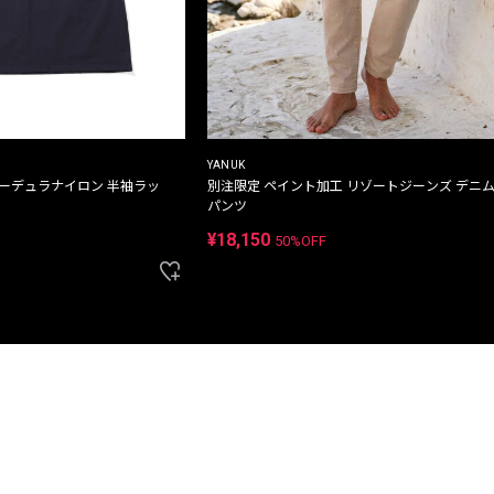
YANUK
コーデュラナイロン 半袖ラッ
別注限定 ペイント加工 リゾートジーンズ デニ
パンツ
¥18,150
50%OFF