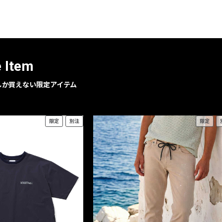
レコメンドアイテム
ピックアップアイテム
フォーカスブランド
セールおすすめアイテム
e Item
人気アイテム TOP 15
geでしか買えない限定アイテム
限定
別注
限定