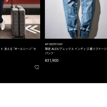
WP WESTPOINT
ト 洗える "オールシーン" セ
限定 ALEX/アレックス インディゴ 裾リブイー
パンツ
¥31,900