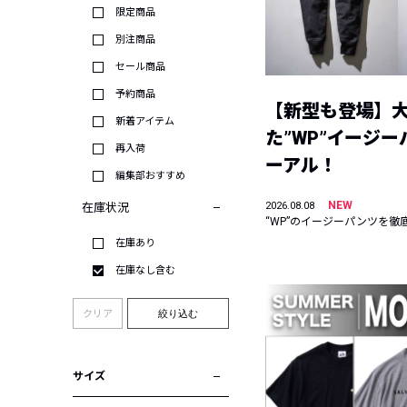
限定商品
別注商品
セール商品
予約商品
【新型も登場】
新着アイテム
た”WP”イージ
再入荷
ーアル！
編集部おすすめ
NEW
2026.08.08
在庫状況
“WP”のイージーパンツを徹
在庫あり
在庫なし含む
クリア
絞り込む
サイズ