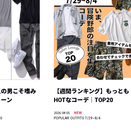
人の男こそ嗜み
【週間ランキング】もっとも
トーン
HOTなコーデ｜TOP20
NEW
2026.08.05
40
POPULAR OUTFITS 7/29~8/4