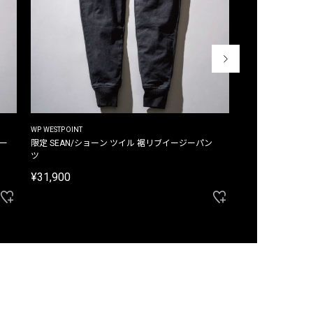
WP WESTPOINT
WP WESTPOINT
ジー
限定 SEAN/ショーン ツイル 裾リブイージーパン
限定 DAVID/デイヴィッド インデ
ツ
イージーパンツ
¥31,900
¥33,000