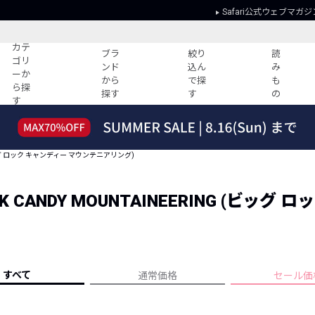
Safari公式ウェブマガジ
カテ
ブラ
絞り
読
ゴリ
ンド
込ん
み
ーか
から
で探
も
ら探
探す
す
の
す
読みもの
ガイド
ー
すべての記事
ショッピング
ING (ビッグ ロック キャンディー マウンテニアリング)
2026年のイチオシTシャツ！
初めての方
“WP”のイージーパンツを徹底解説&コ
Club Safari
ーデ紹介
BIG ROCK CANDY MOUNTAINEERING
よくある質問
HOTなコーデ TOP20
会社概要
ディネート
新ブランドご紹介！
会員利用規約
人気記事ランキング
プライバシー
バイヤーズ レコメンド
すべて
通常価格
セール価
特定商取引に
今週の別注アイテム
ウィークリーコーデ