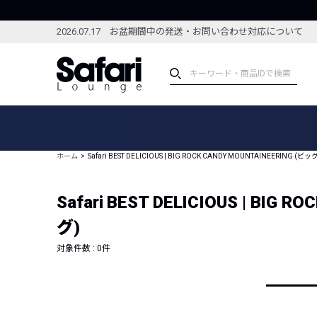
2026.07.17 お盆期間中の発送・お問い合わせ対応について
アイテム
スペシャル
カテゴリーから探す
スペシャルフィーチャ
ホーム
Safari BEST DELICIOUS | BIG ROCK CANDY MOUNTAINEER
ブランドから探す
特集記事
絞り込んで探す
Safari BEST DELICIOUS | 
新着アイテム
コーディネート
編集部のおすすめアイテム
グ)
編集部のおすすめコー
ランキング
対象件数 :
0
件
雑誌・カタログ掲載アイテム
セール