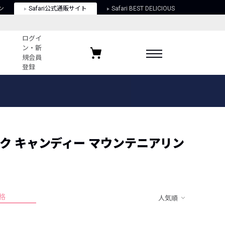
ン
Safari公式通販サイト
Safari BEST DELICIOUS
ログイ
ン・新
規会員
登録
ログイン・新規会員登録
お気に入りアイテム
ガイド
お気に入りブランド
お気に入り記事
最近チェックしたアイテム
 (ビッグ ロック キャンディー マウンテニアリン
ポリシー
格
人気順
関する法律