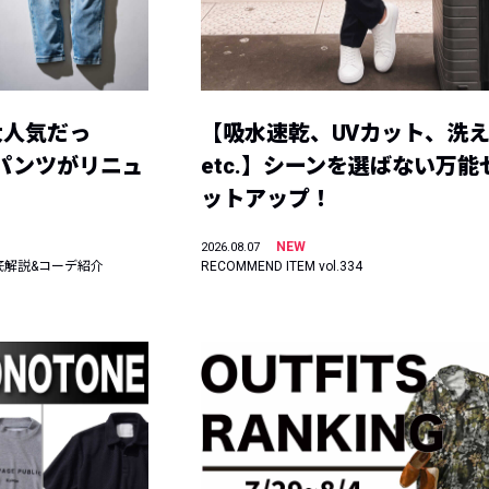
大人気だっ
【吸水速乾、UVカット、洗
ーパンツがリニュ
etc.】シーンを選ばない万能
ットアップ！
NEW
2026.08.07
底解説&コーデ紹介
RECOMMEND ITEM vol.334