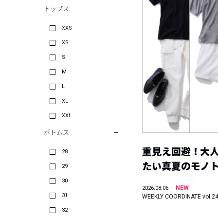
トップス
XXS
XS
S
M
L
XL
XXL
ボトムス
重見え回避！大
28
たい真夏のモノ
29
30
NEW
2026.08.06
31
WEEKLY COORDINATE vol.2
32