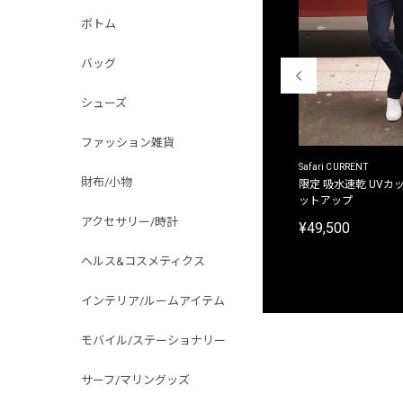
ボトム
バッグ
シューズ
ファッション雑貨
ACANTHUS
Safari CURRENT
財布/小物
別注限定 フード付き チェックシャツジャケット
限定 吸水速乾 UVカッ
ットアップ
¥31,900
アクセサリー/時計
¥49,500
ヘルス&コスメティクス
インテリア/ルームアイテム
モバイル/ステーショナリー
サーフ/マリングッズ