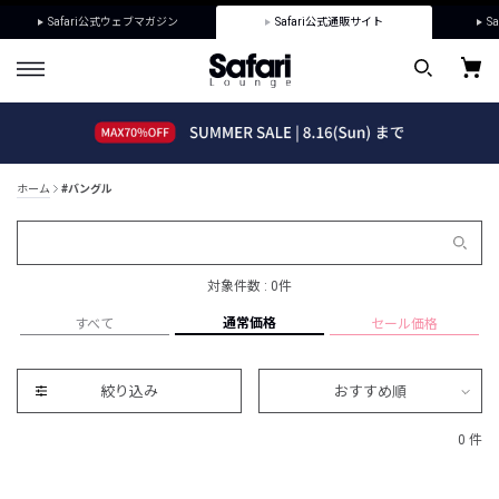
Safari公式ウェブマガジン
Safari公式通販サイト
Sa
ホーム
#バングル
対象件数 : 0件
通常価格
すべて
セール価格
絞り込み
おすすめ順
0 件