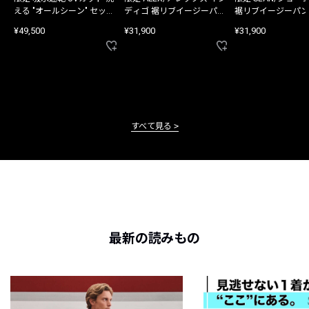
える "オールシーン" セット
ディゴ 裾リブイージーパン
裾リブイージーパン
アップ
ツ
¥49,500
¥31,900
¥31,900
すべて見る
最新の読みもの