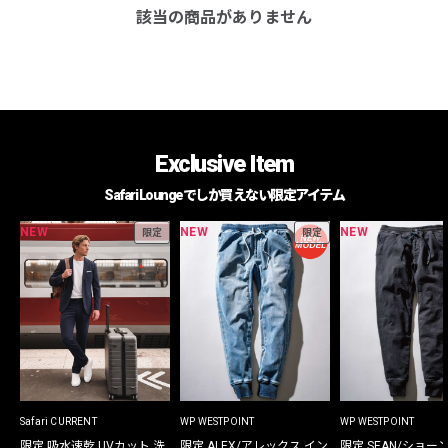
該当の商品がありません
Exclusive Item
Safari Loungeでしか買えない限定アイテム
NEW
NEW
NEW
限定
限定
Safari CURRENT
WP WESTPOINT
WP WESTPOINT
限定 吸水速乾 UVカット 洗
限定 ALEX/アレックス イン
限定 SEAN/ショー