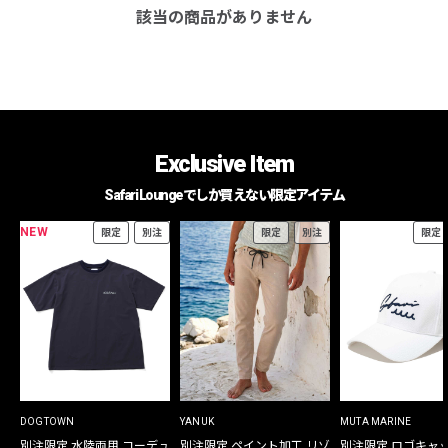
該当の商品がありません
Exclusive Item
Safari Loungeでしか買えない限定アイテム
NEW
限定
別注
限定
別注
限定
DOGTOWN
YANUK
MUTA MARINE
別注限定 水陸両用 コーデュ
別注限定 ペイント加工 リゾ
別注限定 ロゴキャ