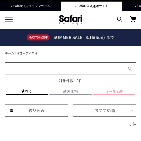
Safari公式ウェブマガジン
Safari公式通販サイト
Sa
ホーム
#コーディロイ
対象件数 : 0件
すべて
通常価格
セール価格
絞り込み
おすすめ順
0 件