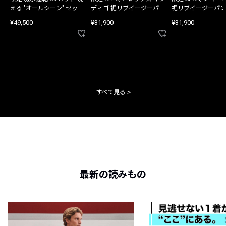
える "オールシーン" セット
ディゴ 裾リブイージーパン
裾リブイージーパン
アップ
ツ
¥49,500
¥31,900
¥31,900
すべて見る
最新の読みもの