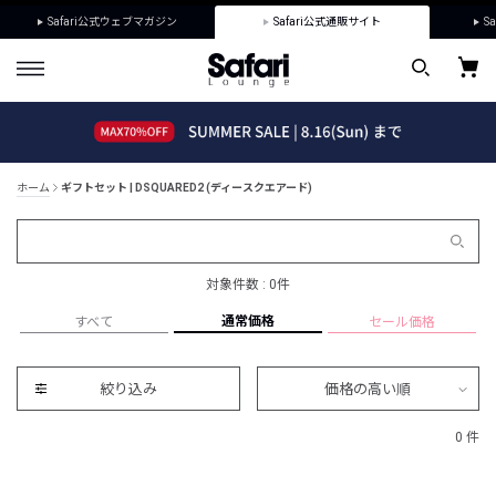
Safari公式ウェブマガジン
Safari公式通販サイト
Sa
ホーム
ギフトセット | DSQUARED2 (ディースクエアード)
対象件数 : 0件
通常価格
すべて
セール価格
絞り込み
価格の高い順
0 件