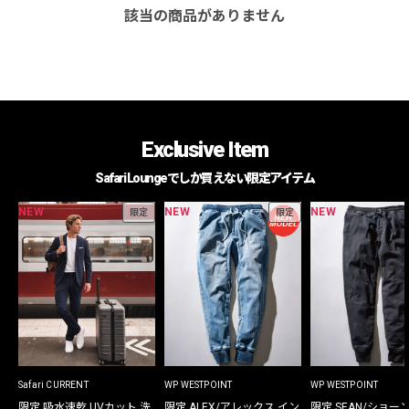
該当の商品がありません
Exclusive Item
Safari Loungeでしか買えない限定アイテム
NEW
NEW
NEW
限定
限定
Safari CURRENT
WP WESTPOINT
WP WESTPOINT
限定 吸水速乾 UVカット 洗
限定 ALEX/アレックス イン
限定 SEAN/ショー