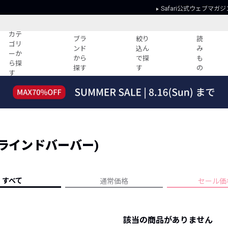
Safari公式ウェブマガジ
カテ
ブラ
絞り
読
ゴリ
ンド
込ん
み
ーか
から
で探
も
ら探
探す
す
の
す
読みもの
ガイド
ー
すべての記事
ショッピング
2026年のイチオシTシャツ！
初めての方
“WP”のイージーパンツを徹底解説&コ
Club Safari
ーデ紹介
 (ブラインドバーバー)
よくある質問
HOTなコーデ TOP20
会社概要
ディネート
新ブランドご紹介！
会員利用規約
すべて
通常価格
セール価
人気記事ランキング
プライバシー
バイヤーズ レコメンド
特定商取引に
今週の別注アイテム
該当の商品がありません
ウィークリーコーデ