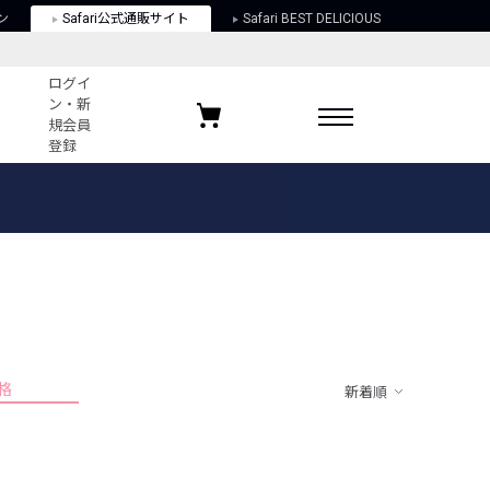
ン
Safari公式通販サイト
Safari BEST DELICIOUS
ログイ
ン・新
規会員
登録
ログイン・新規会員登録
お気に入りアイテム
ガイド
お気に入りブランド
お気に入り記事
最近チェックしたアイテム
格
新着順
ポリシー
関する法律