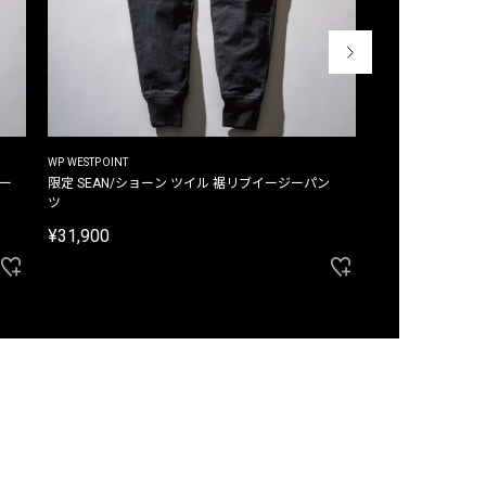
WP WESTPOINT
WP WESTPOINT
ジー
限定 SEAN/ショーン ツイル 裾リブイージーパン
限定 DAVID/デイヴィッド インデ
ツ
イージーパンツ
¥31,900
¥33,000