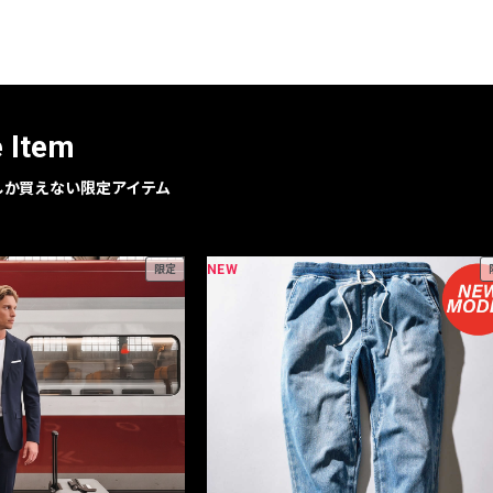
レコメンドアイテム
ピックアップアイテム
フォーカスブランド
セールおすすめアイテム
e Item
人気アイテム TOP 15
geでしか買えない限定アイテム
NEW
限定