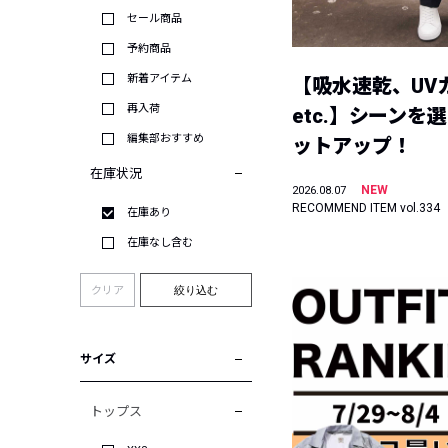
セール商品
予約商品
新着アイテム
【吸水速乾、UV
再入荷
etc.】シーンを
編集部おすすめ
ットアップ！
在庫状況
NEW
2026.08.07
RECOMMEND ITEM vol.334
在庫あり
在庫なし含む
クリア
絞り込む
サイズ
トップス