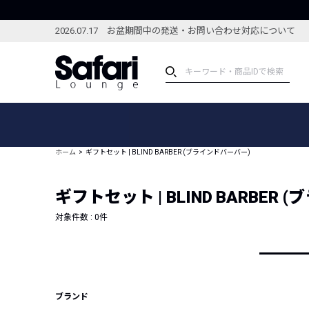
2026.07.17 お盆期間中の発送・お問い合わせ対応について
アイテム
スペシャル
カテゴリーから探す
スペシャルフィーチャ
ホーム
ギフトセット | BLIND BARBER (ブラインドバーバー)
ブランドから探す
特集記事
絞り込んで探す
ギフトセット | BLIND BARBER
新着アイテム
コーディネート
編集部のおすすめアイテム
対象件数 :
0
件
編集部のおすすめコー
ランキング
雑誌・カタログ掲載アイテム
セール
ブランド