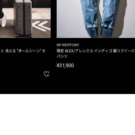
WP WESTPOINT
ト 洗える "オールシーン" セ
限定 ALEX/アレックス インディゴ 裾リブイー
パンツ
¥31,900