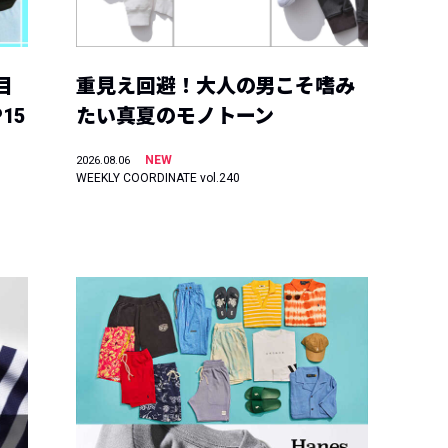
目
重見え回避！大人の男こそ嗜み
15
たい真夏のモノトーン
NEW
2026.08.06
WEEKLY COORDINATE vol.240