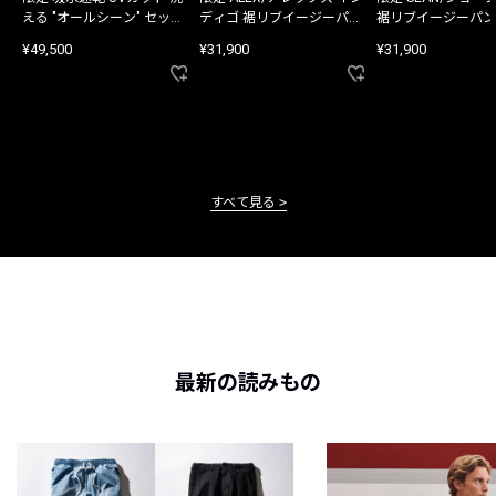
える "オールシーン" セット
ディゴ 裾リブイージーパン
裾リブイージーパン
アップ
ツ
¥49,500
¥31,900
¥31,900
すべて見る
最新の読みもの