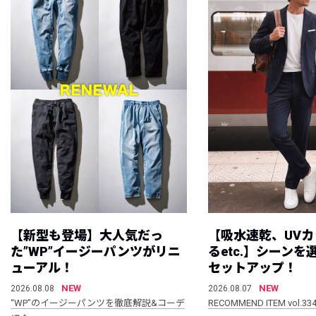
【新型も登場】大人気だっ
【吸水速乾、UV
た”WP”イージーパンツがリニ
るetc.】シーン
ューアル！
セットアップ！
NEW
NEW
2026.08.08
2026.08.07
“WP”のイージーパンツを徹底解説&コーデ
RECOMMEND ITEM vol.33