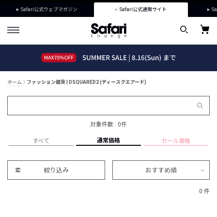
Safari公式ウェブマガジン
Safari公式通販サイト
Sa
ホーム
ファッション雑貨 | DSQUARED2 (ディースクエアード)
対象件数 : 0件
通常価格
すべて
セール価格
絞り込み
おすすめ順
0 件