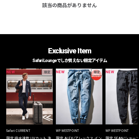
該当の商品がありません
Exclusive Item
Safari Loungeでしか買えない限定アイテム
NEW
NEW
NEW
限定
限定
Safari CURRENT
WP WESTPOINT
WP WESTPOINT
限定 吸水速乾 UVカット 洗
限定 ALEX/アレックス イン
限定 SEAN/ショー