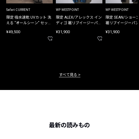
Safari CURRENT
WP WESTPOINT
WP WESTPOINT
限定 吸水速乾 UVカット 洗
限定 ALEX/アレックス イン
限定 SEAN/ショー
える "オールシーン" セット
ディゴ 裾リブイージーパン
裾リブイージーパン
アップ
ツ
¥49,500
¥31,900
¥31,900
すべて見る
最新の読みもの