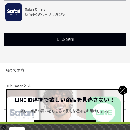
Safari Online
Safari公式ウェブマガジン
よくある質問
初めての方
Club Safariとは
LINE ID連携で欲しい商品を見逃さない！
ショッピングガイド
欲しい商品の買い逃しを防ぐ便利な通知をお届けします。
会社概要・規約
詳しくはこちら ＞
×