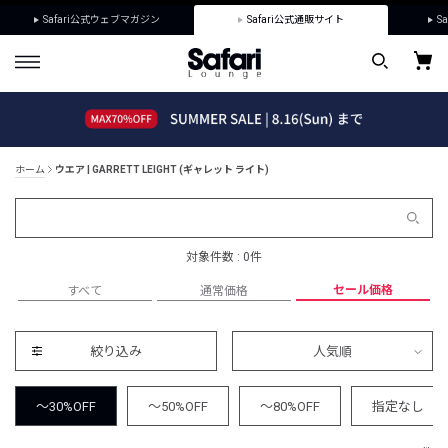
Safari公式ウェブマガジン
Safari公式通販サイト
Sa
ホーム
ウエア | GARRETT LEIGHT (ギャレット ライト)
対象件数 : 0件
セール価格
すべて
通常価格
絞り込み
人気順
～30%OFF
～50%OFF
～80%OFF
指定なし