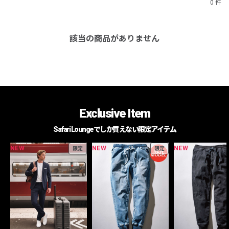
0 件
該当の商品がありません
Exclusive Item
Safari Loungeでしか買えない限定アイテム
NEW
NEW
NEW
限定
限定