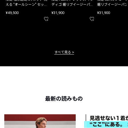
える "オールシーン" セット
ディゴ 裾リブイージーパン
裾リブイージーパン
アップ
ツ
¥49,500
¥31,900
¥31,900
すべて見る
最新の読みもの