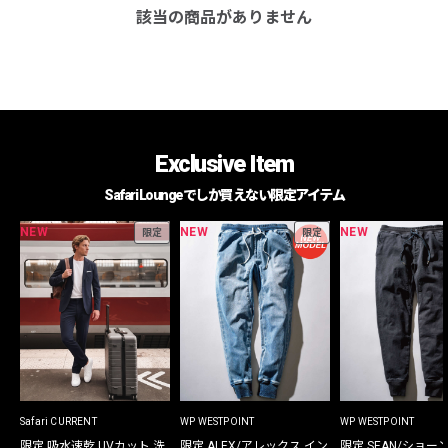
該当の商品がありません
Exclusive Item
Safari Loungeでしか買えない限定アイテム
NEW
NEW
NEW
限定
限定
Safari CURRENT
WP WESTPOINT
WP WESTPOINT
限定 吸水速乾 UVカット 洗
限定 ALEX/アレックス イン
限定 SEAN/ショー