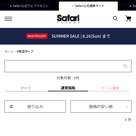
Safari公式ウェブマガジン
Safari公式通販サイト
Sa
ホーム
#無造作ヘア
対象件数 : 0件
通常価格
すべて
セール価格
絞り込み
価格の安い順
0 件