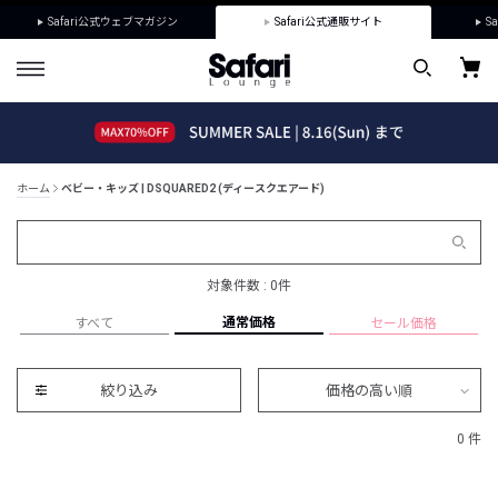
Safari公式ウェブマガジン
Safari公式通販サイト
Sa
ホーム
ベビー・キッズ | DSQUARED2 (ディースクエアード)
対象件数 : 0件
通常価格
すべて
セール価格
絞り込み
価格の高い順
0 件