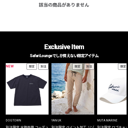
該当の商品がありません
Exclusive Item
Safari Loungeでしか買えない限定アイテム
NEW
限定
別注
限定
別注
限定
DOGTOWN
YANUK
MUTA MARINE
別注限定 水陸両用 コーデュ
別注限定 ペイント加工 リゾ
別注限定 ロゴキャ