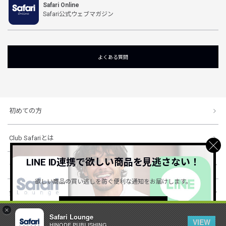
Safari Online
Safari公式ウェブマガジン
よくある質問
初めての方
Club Safariとは
LINE ID連携で欲しい商品を見逃さない！
ショッピングガイド
欲しい商品の買い逃しを防ぐ便利な通知をお届けします。
会社概要・規約
詳しくはこちら ＞
×
Safari Lounge
VIEW
HINODE PUBLISHING ..
© 1996-2026 HINODE PUBLISHING co., ltd. All Rights Reserved.