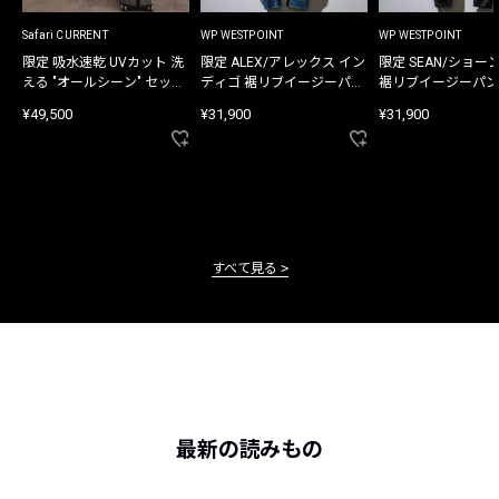
Safari CURRENT
WP WESTPOINT
WP WESTPOINT
限定 吸水速乾 UVカット 洗
限定 ALEX/アレックス イン
限定 SEAN/ショー
える "オールシーン" セット
ディゴ 裾リブイージーパン
裾リブイージーパン
アップ
ツ
¥49,500
¥31,900
¥31,900
すべて見る
最新の読みもの