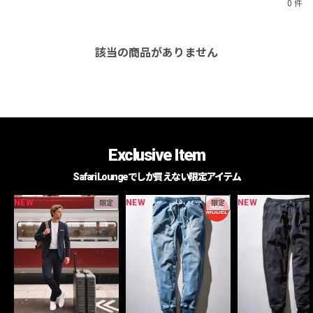
0 件
該当の商品がありません
Exclusive Item
Safari Loungeでしか買えない限定アイテム
NEW
NEW
NEW
限定
限定