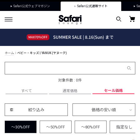
Safari公式ウェブマガジン
Safari公式通販サイト
Sa
ホーム
ベビー・キッズ | YANUK (ヤヌーク)
対象件数 : 0件
セール価格
すべて
通常価格
絞り込み
価格の安い順
～30%OFF
～50%OFF
～80%OFF
指定なし