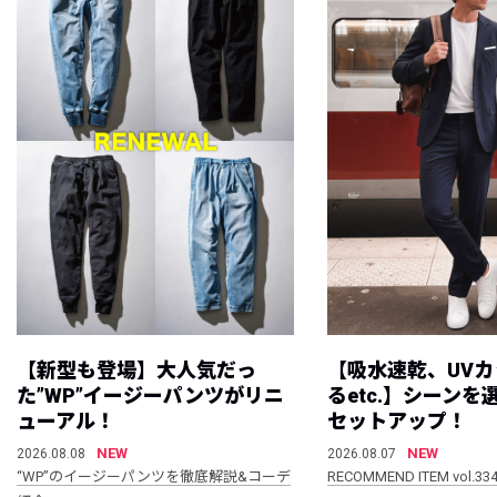
【新型も登場】大人気だっ
【吸水速乾、UV
た”WP”イージーパンツがリニ
るetc.】シーン
ューアル！
セットアップ！
NEW
NEW
2026.08.08
2026.08.07
“WP”のイージーパンツを徹底解説&コーデ
RECOMMEND ITEM vol.33