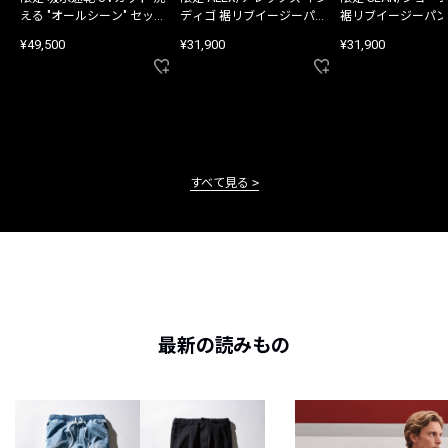
える "オールシーン" セット
ディゴ 裾リブイージーパン
裾リブイージーパン
アップ
ツ
¥49,500
¥31,900
¥31,900
すべて見る
最新の読みもの