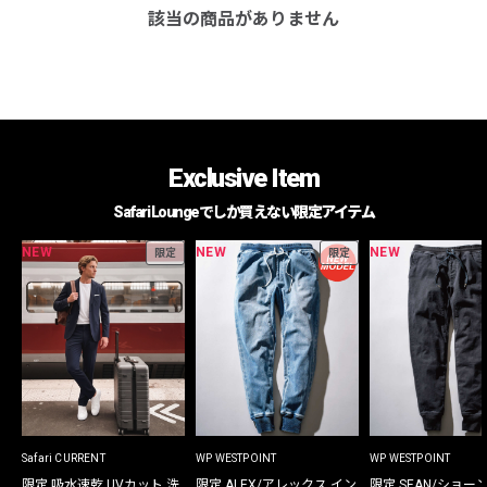
該当の商品がありません
Exclusive Item
Safari Loungeでしか買えない限定アイテム
NEW
NEW
NEW
限定
限定
Safari CURRENT
WP WESTPOINT
WP WESTPOINT
限定 吸水速乾 UVカット 洗
限定 ALEX/アレックス イン
限定 SEAN/ショー