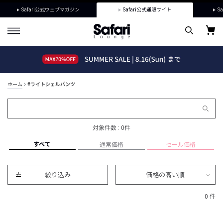
Safari公式ウェブマガジン
Safari公式通販サイト
Sa
ホーム
#ライトシェルパンツ
対象件数 : 0件
すべて
通常価格
セール価格
絞り込み
価格の高い順
0 件