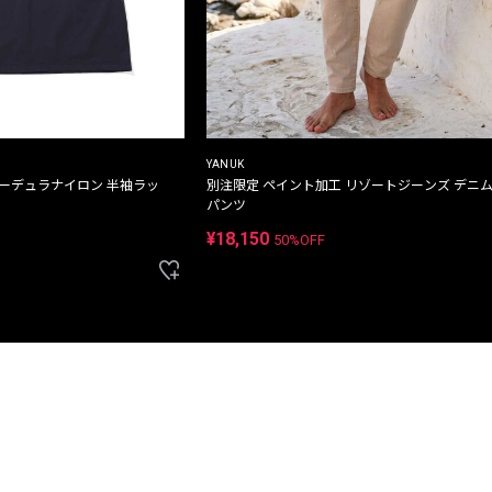
YANUK
コーデュラナイロン 半袖ラッ
別注限定 ペイント加工 リゾートジーンズ デニ
パンツ
¥18,150
50%OFF