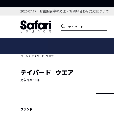
2026.07.17 お盆期間中の発送・お問い合わせ対応について
アイテム
スペシャル
カテゴリーから探す
スペシャルフィーチャ
ホーム
テイパード | ウエア
ブランドから探す
特集記事
絞り込んで探す
テイパード | ウエア
新着アイテム
コーディネート
編集部のおすすめアイテム
対象件数 :
0
件
編集部のおすすめコー
ランキング
雑誌・カタログ掲載アイテム
セール
ブランド