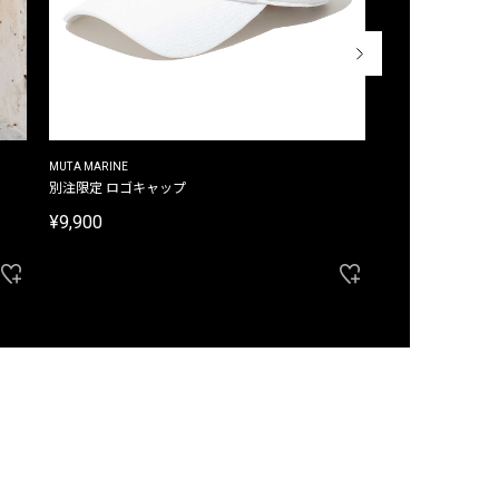
MUTA MARINE
CROSSLEY
ム
別注限定 ロゴキャップ
別注限定 ノースリ
¥9,900
¥8,580
40%OFF