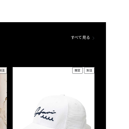
すべて見る
別注
限定
別注