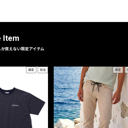
レコメンドアイテム
ピックアップアイテム
フォーカスブランド
セールおすすめアイテム
e Item
人気アイテム TOP 15
geでしか買えない限定アイテム
限定
別注
限定