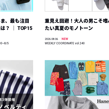
いま、最も注目
重見え回避！大人の男こそ嗜
？ ｜ TOP15
たい真夏のモノトーン
NEW
2026.08.06
30~8/5
WEEKLY COORDINATE vol.240