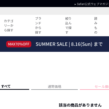
Safari公式ウェブマガジ
ブラ
絞り
読
カテゴ
ンド
込ん
み
リーか
から
で探
も
ら探す
探す
す
の
読みもの
ガイド
ー
すべての記事
ショッピング
2026年のイチオシTシャツ！
初めての方
“WP”のイージーパンツを徹底解説&コ
Club Safari
ーデ紹介
よくある質問
HOTなコーデ TOP20
会社概要
ディネート
新ブランドご紹介！
会員利用規約
すべて
通常価格
セール価
人気記事ランキング
プライバシー
バイヤーズ レコメンド
特定商取引に
今週の別注アイテム
該当の商品がありません
ウィークリーコーデ