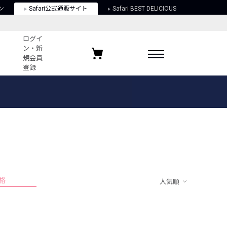
ン
Safari公式通販サイト
Safari BEST DELICIOUS
ログイ
ン・新
規会員
登録
ログイン・新規会員登録
お気に入りアイテム
ガイド
お気に入りブランド
お気に入り記事
最近チェックしたアイテム
格
人気順
ポリシー
関する法律