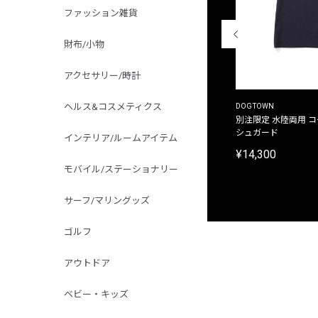
ファッション雑貨
財布/小物
アクセサリー/時計
ヘルス&コスメティクス
THE DUFFER OF ST.GEORGE
DOGTOWN
別注限定 ピグメントダイ バックプリント サーフ
別注限定 水陸両用 
プリントTシャツ
シュガード
インテリア/ルームアイテム
¥9,900
¥14,300
モバイル/ステーショナリー
サーフ/マリングッズ
ゴルフ
アウトドア
ベビー・キッズ