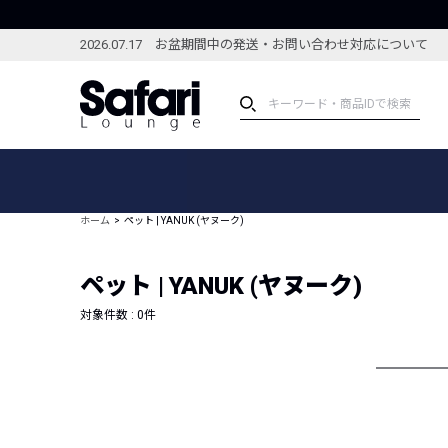
2026.07.17 お盆期間中の発送・お問い合わせ対応について
アイテム
スペシャル
カテゴリーから探す
スペシャルフィーチャ
ホーム
ペット | YANUK (ヤヌーク)
ブランドから探す
特集記事
絞り込んで探す
ペット | YANUK (ヤヌーク)
新着アイテム
コーディネート
編集部のおすすめアイテム
対象件数 :
0
件
編集部のおすすめコー
ランキング
雑誌・カタログ掲載アイテム
セール