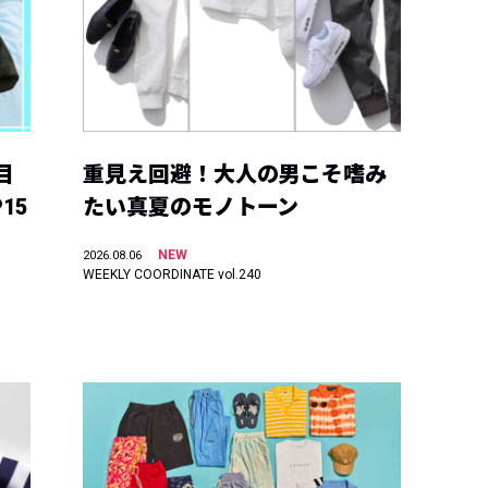
目
重見え回避！大人の男こそ嗜み
15
たい真夏のモノトーン
NEW
2026.08.06
WEEKLY COORDINATE vol.240