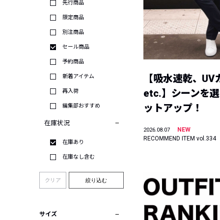
先行商品
限定商品
別注商品
セール商品
予約商品
【吸水速乾、UV
新着アイテム
etc.】シーンを
再入荷
ットアップ！
編集部おすすめ
在庫状況
NEW
2026.08.07
RECOMMEND ITEM vol.334
在庫あり
在庫なし含む
クリア
絞り込む
サイズ