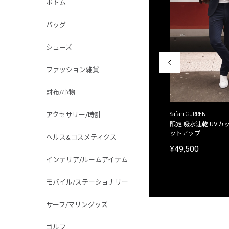
ボトム
バッグ
シューズ
ファッション雑貨
財布/小物
アクセサリー/時計
ACANTHUS
Safari CURRENT
別注限定 フード付き チェックシャツジャケット
限定 吸水速乾 UVカッ
ットアップ
ヘルス&コスメティクス
¥31,900
¥49,500
インテリア/ルームアイテム
モバイル/ステーショナリー
サーフ/マリングッズ
ゴルフ