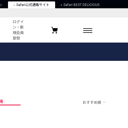
ン
Safari公式通販サイト
Safari BEST DELICIOUS
ログイ
ン・新
規会員
登録
ログイン・新規会員登録
お気に入りアイテム
ガイド
お気に入りブランド
お気に入り記事
最近チェックしたアイテム
格
おすすめ順
ポリシー
関する法律