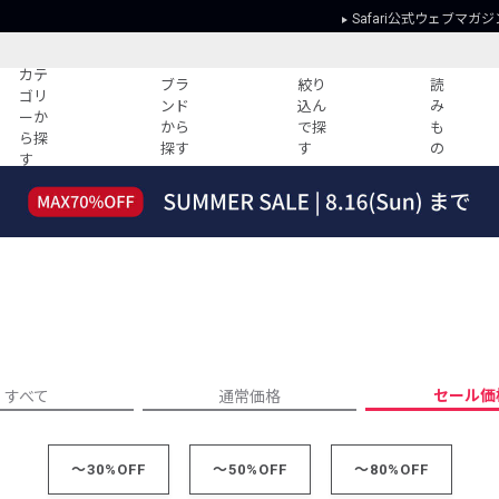
Safari公式ウェブマガジ
カテ
ブラ
絞り
読
ゴリ
ンド
込ん
み
ーか
から
で探
も
ら探
探す
す
の
す
読みもの
ガイド
ー
すべての記事
ショッピング
2026年のイチオシTシャツ！
初めての方
“WP”のイージーパンツを徹底解説&コ
Club Safari
ーデ紹介
よくある質問
HOTなコーデ TOP20
会社概要
ディネート
新ブランドご紹介！
会員利用規約
セール価
すべて
通常価格
人気記事ランキング
プライバシー
バイヤーズ レコメンド
特定商取引に
今週の別注アイテム
～30%OFF
～50%OFF
～80%OFF
ウィークリーコーデ