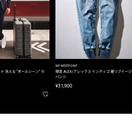
WP WESTPOINT
ト 洗える "オールシーン" セ
限定 ALEX/アレックス インディゴ 裾リブイー
パンツ
¥31,900