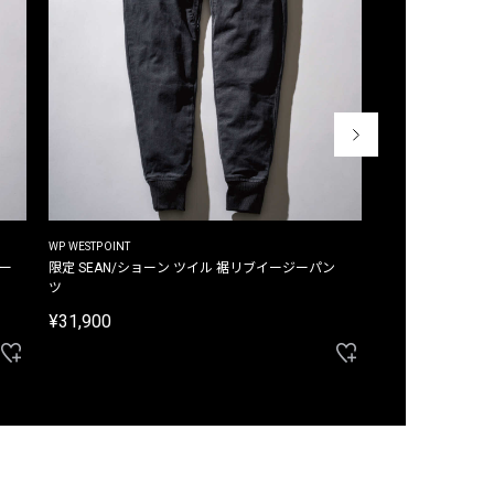
WP WESTPOINT
WP WESTPOINT
ジー
限定 SEAN/ショーン ツイル 裾リブイージーパン
限定 DAVID/デイヴィッド インデ
ツ
イージーパンツ
¥31,900
¥33,000