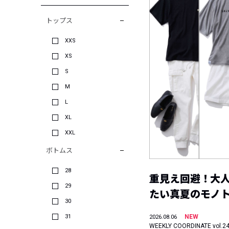
トップス
XXS
XS
S
M
L
XL
XXL
ボトムス
28
重見え回避！大
29
たい真夏のモノ
30
31
NEW
2026.08.06
WEEKLY COORDINATE vol.2