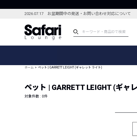
2026.07.17 お盆期間中の発送・お問い合わせ対応について
アイテム
スペシャル
カテゴリーから探す
スペシャルフィーチャ
ホーム
ペット | GARRETT LEIGHT (ギャレット ライト)
ブランドから探す
特集記事
絞り込んで探す
ペット | GARRETT LEIGHT (ギ
新着アイテム
コーディネート
編集部のおすすめアイテム
対象件数 :
0
件
編集部のおすすめコー
ランキング
雑誌・カタログ掲載アイテム
セール