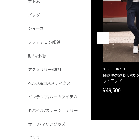
ボトム
バッグ
シューズ
ファッション雑貨
財布/小物
アクセサリー/時計
ACANTHUS
Safari CURRENT
別注限定 フード付き チェックシャツジャケット
限定 吸水速乾 UVカッ
ットアップ
ヘルス&コスメティクス
¥31,900
¥49,500
インテリア/ルームアイテム
モバイル/ステーショナリー
サーフ/マリングッズ
ゴルフ