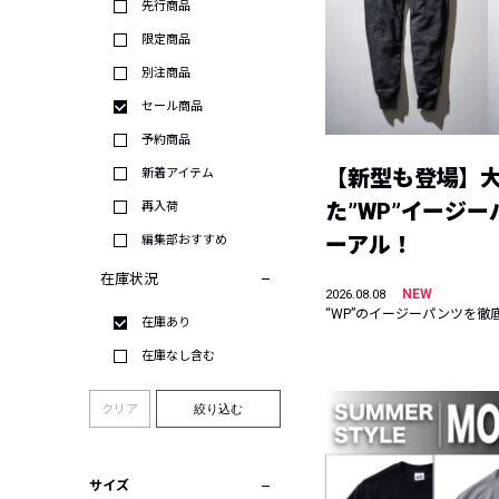
先行商品
限定商品
別注商品
セール商品
予約商品
【新型も登場】
新着アイテム
た”WP”イージ
再入荷
ーアル！
編集部おすすめ
在庫状況
NEW
2026.08.08
“WP”のイージーパンツを徹
在庫あり
在庫なし含む
クリア
絞り込む
サイズ