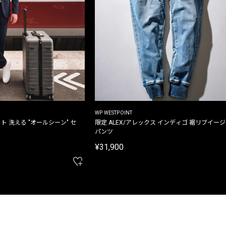
WP WESTPOINT
ト 洗える "オールシーン" セ
限定 ALEX/アレックス インディゴ 裾リブイー
パンツ
¥31,900