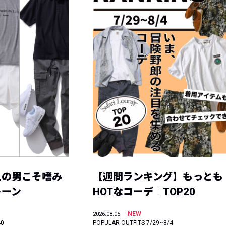
人の男こそ嗜み
【週間ランキング】もっとも
トーン
HOTなコーデ｜TOP20
NEW
2026.08.05
40
POPULAR OUTFITS 7/29~8/4