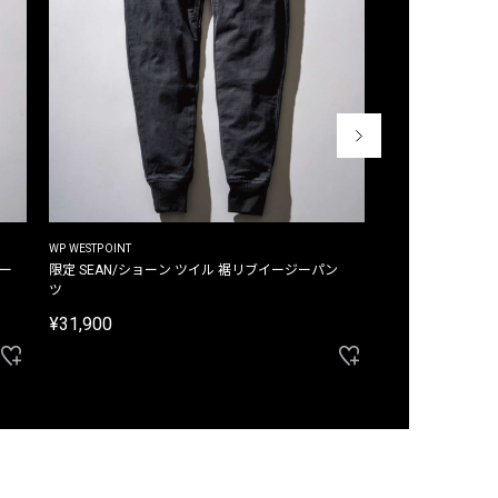
WP WESTPOINT
WP WESTPOINT
ジー
限定 SEAN/ショーン ツイル 裾リブイージーパン
限定 DAVID/デイヴィッド インデ
ツ
イージーパンツ
¥31,900
¥33,000