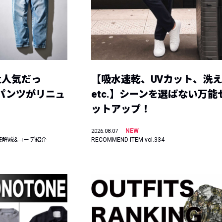
大人気だっ
【吸水速乾、UVカット、洗
ーパンツがリニュ
etc.】シーンを選ばない万能
ットアップ！
NEW
2026.08.07
底解説&コーデ紹介
RECOMMEND ITEM vol.334