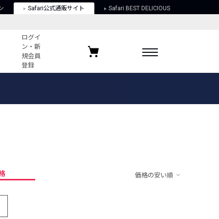
ン
Safari公式通販サイト
Safari BEST DELICIOUS
ログイ
ン・新
規会員
登録
ログイン・新規会員登録
お気に入りアイテム
ガイド
お気に入りブランド
お気に入り記事
最近チェックしたアイテム
格
価格の安い順
ポリシー
関する法律