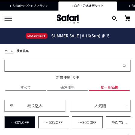
Safari公式ウェブマガジン
Safari公式通販サイト
Sa
ホーム
検索結果
対象件数 : 0件
セール価格
すべて
通常価格
絞り込み
人気順
～30%OFF
～50%OFF
～80%OFF
指定なし