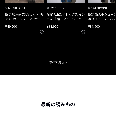
Safari CURRENT
WP WESTPOINT
WP WESTPOINT
限定 吸水速乾 UVカット 洗
限定 ALEX/アレックス イン
限定 SEAN/ショー
える "オールシーン" セット
ディゴ 裾リブイージーパン
裾リブイージーパン
アップ
ツ
¥49,500
¥31,900
¥31,900
すべて見る
最新の読みもの