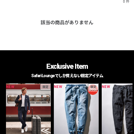
0 件
該当の商品がありません
Exclusive Item
Safari Loungeでしか買えない限定アイテム
NEW
NEW
NEW
限定
限定