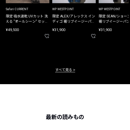
Safari CURRENT
WP WESTPOINT
WP WESTPOINT
限定 吸水速乾 UVカット 洗
限定 ALEX/アレックス イン
限定 SEAN/ショー
える "オールシーン" セット
ディゴ 裾リブイージーパン
裾リブイージーパン
アップ
ツ
¥49,500
¥31,900
¥31,900
すべて見る
最新の読みもの