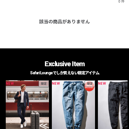
0 件
該当の商品がありません
Exclusive Item
Safari Loungeでしか買えない限定アイテム
NEW
NEW
NEW
限定
限定