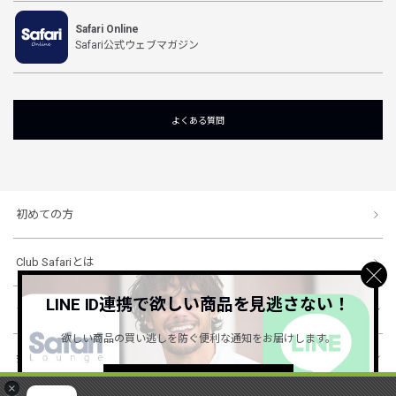
Safari Online
Safari公式ウェブマガジン
よくある質問
初めての方
Club Safariとは
LINE ID連携で欲しい商品を見逃さない！
ショッピングガイド
欲しい商品の買い逃しを防ぐ便利な通知をお届けします。
会社概要・規約
詳しくはこちら ＞
×