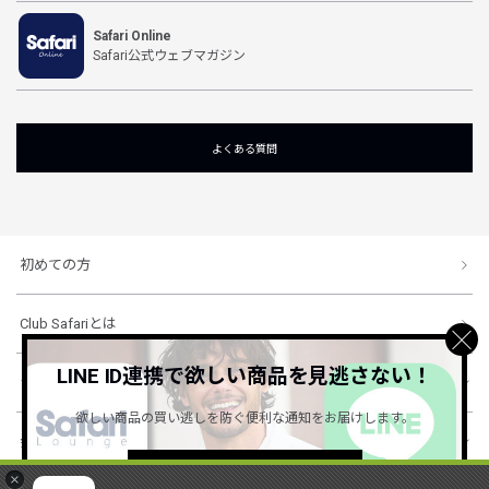
Safari Online
Safari公式ウェブマガジン
よくある質問
初めての方
Club Safariとは
LINE ID連携で欲しい商品を見逃さない！
ショッピングガイド
欲しい商品の買い逃しを防ぐ便利な通知をお届けします。
会社概要・規約
詳しくはこちら ＞
×