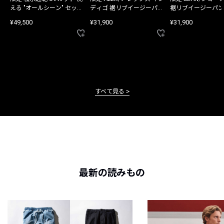
える "オールシーン" セット
ディゴ 裾リブイージーパン
裾リブイージーパン
アップ
ツ
¥49,500
¥31,900
¥31,900
すべて見る
最新の読みもの