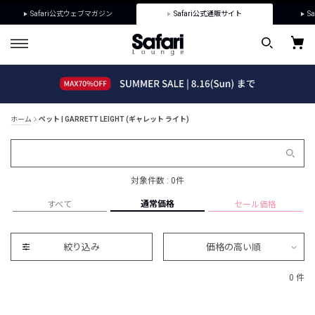
Safari公式ウェブマガジン
Safari公式通販サイト
Sa
ホーム
ペット | GARRETT LEIGHT (ギャレット ライト)
対象件数 : 0件
通常価格
すべて
セール価格
絞り込み
価格の高い順
0 件