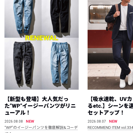
【新型も登場】大人気だっ
【吸水速乾、UV
た”WP”イージーパンツがリニ
るetc.】シーン
ューアル！
セットアップ！
NEW
NEW
2026.08.08
2026.08.07
“WP”のイージーパンツを徹底解説&コーデ
RECOMMEND ITEM vol.33