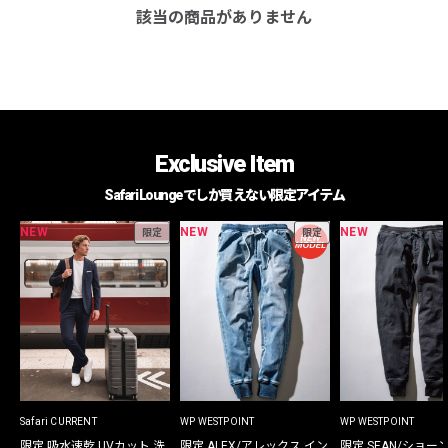
該当の商品がありません
Exclusive Item
Safari Loungeでしか買えない限定アイテム
NEW
NEW
NEW
限定
限定
Safari CURRENT
WP WESTPOINT
WP WESTPOINT
限定 吸水速乾 UVカット 洗
限定 ALEX/アレックス イン
限定 SEAN/ショー