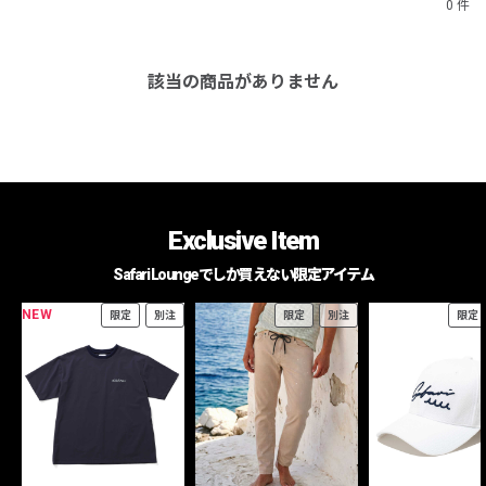
0 件
該当の商品がありません
Exclusive Item
Safari Loungeでしか買えない限定アイテム
NEW
限定
別注
限定
別注
限定