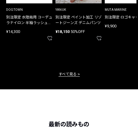
DOGTOWN
YANUK
MUTA MARINE
別注限定 水陸両用 コーデュ
別注限定 ペイント加工 リゾ
別注限定 ロゴキャ
ラナイロン 半袖ラッシュガ
ートジーンズ デニムパンツ
¥9,900
ード
¥14,300
¥18,150
50%OFF
すべて見る
最新の読みもの