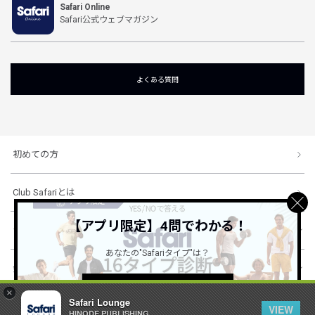
Safari Online
Safari公式ウェブマガジン
よくある質問
初めての方
Club Safariとは
【アプリ限定】4問でわかる！
ショッピングガイド
あなたの"Safariタイプ"は？
会社概要・規約
詳しくはこちら ＞
×
Safari Lounge
VIEW
HINODE PUBLISHING ..
© 1996-2026 HINODE PUBLISHING co., ltd. All Rights Reserved.