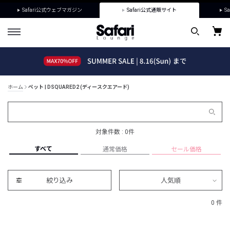
Safari公式ウェブマガジン
Safari公式通販サイト
Sa
ホーム
ペット | DSQUARED2 (ディースクエアード)
対象件数 : 0件
すべて
通常価格
セール価格
絞り込み
人気順
0 件