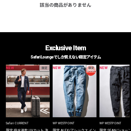
該当の商品がありません
Exclusive Item
Safari Loungeでしか買えない限定アイテム
NEW
NEW
NEW
限定
限定
Safari CURRENT
WP WESTPOINT
WP WESTPOINT
限定 吸水速乾 UVカット 洗
限定 ALEX/アレックス イン
限定 SEAN/ショー