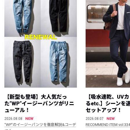
【新型も登場】大人気だっ
【吸水速乾、UV
た”WP”イージーパンツがリニ
るetc.】シーン
ューアル！
セットアップ！
NEW
NEW
2026.08.08
2026.08.07
“WP”のイージーパンツを徹底解説&コーデ
RECOMMEND ITEM vol.33