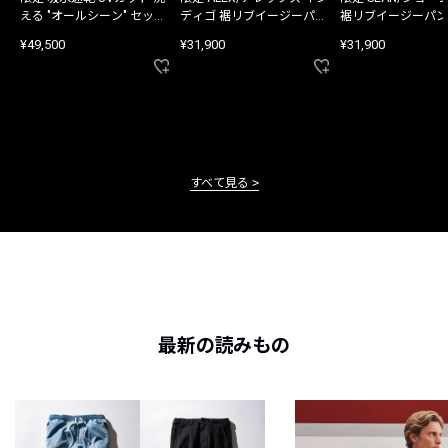
える "オールシーン" セット
ディゴ 裾リブイージーパン
裾リブイージーパン
アップ
ツ
¥49,500
¥31,900
¥31,900
すべて見る
最新の読みもの