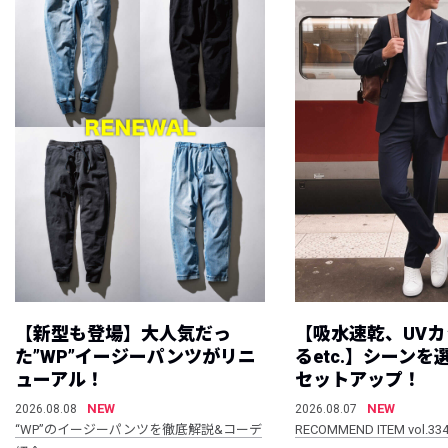
【新型も登場】大人気だっ
【吸水速乾、UV
た”WP”イージーパンツがリニ
るetc.】シーン
ューアル！
セットアップ！
NEW
NEW
2026.08.08
2026.08.07
“WP”のイージーパンツを徹底解説&コーデ
RECOMMEND ITEM vol.33