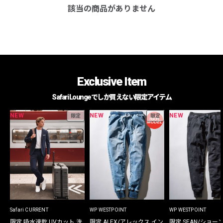
該当の商品がありません
Exclusive Item
Safari Loungeでしか買えない限定アイテム
NEW
NEW
NEW
限定
限定
Safari CURRENT
WP WESTPOINT
WP WESTPOINT
限定 吸水速乾 UVカット 洗
限定 ALEX/アレックス イン
限定 SEAN/ショー