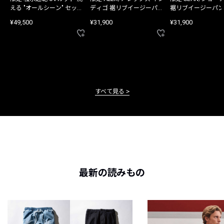
える "オールシーン" セット
ディゴ 裾リブイージーパン
裾リブイージーパン
アップ
ツ
¥49,500
¥31,900
¥31,900
すべて見る
最新の読みもの