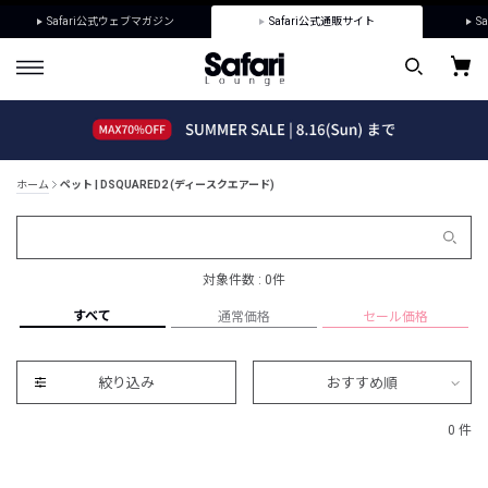
Safari公式ウェブマガジン
Safari公式通販サイト
Sa
ホーム
ペット | DSQUARED2 (ディースクエアード)
対象件数 : 0件
すべて
通常価格
セール価格
絞り込み
おすすめ順
0 件