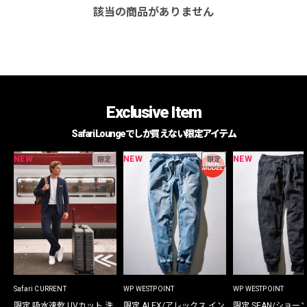
該当の商品がありません
Exclusive Item
Safari Loungeでしか買えない限定アイテム
NEW
NEW
NEW
限定
限定
Safari CURRENT
WP WESTPOINT
WP WESTPOINT
限定 吸水速乾 UVカット 洗
限定 ALEX/アレックス イン
限定 SEAN/ショー