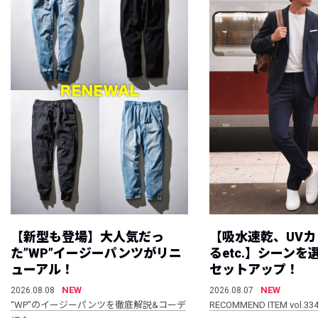
【新型も登場】大人気だっ
【吸水速乾、UV
た”WP”イージーパンツがリニ
るetc.】シーン
ューアル！
セットアップ！
NEW
NEW
2026.08.08
2026.08.07
“WP”のイージーパンツを徹底解説&コーデ
RECOMMEND ITEM vol.33