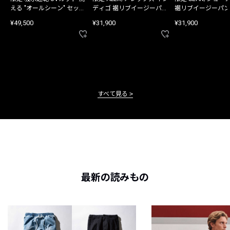
える "オールシーン" セット
ディゴ 裾リブイージーパン
裾リブイージーパン
アップ
ツ
¥49,500
¥31,900
¥31,900
すべて見る
最新の読みもの