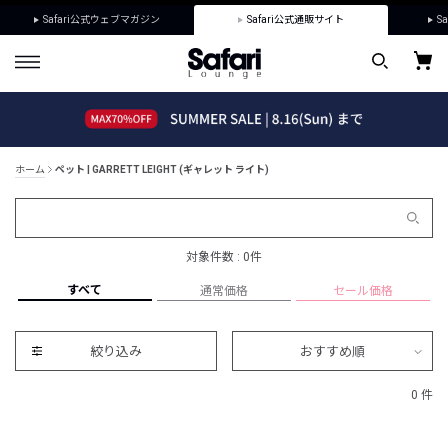
Safari公式ウェブマガジン
Safari公式通販サイト
Sa
ホーム
ペット | GARRETT LEIGHT (ギャレット ライト)
対象件数 : 0件
すべて
通常価格
セール価格
絞り込み
おすすめ順
0 件