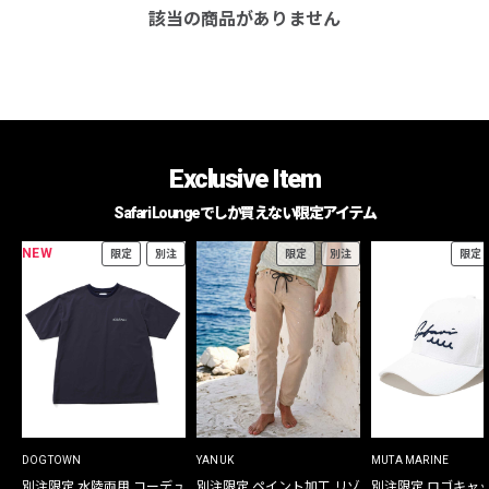
該当の商品がありません
Exclusive Item
Safari Loungeでしか買えない限定アイテム
NEW
限定
別注
限定
別注
限定
DOGTOWN
YANUK
MUTA MARINE
別注限定 水陸両用 コーデュ
別注限定 ペイント加工 リゾ
別注限定 ロゴキャ