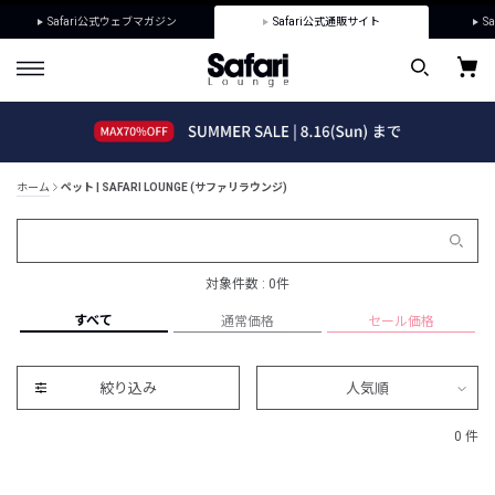
Safari公式ウェブマガジン
Safari公式通販サイト
Sa
ホーム
ペット | SAFARI LOUNGE (サファリラウンジ)
対象件数 : 0件
すべて
通常価格
セール価格
絞り込み
人気順
0 件