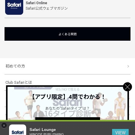
Safari Online
Safari公式ウェブマガジン
よくある質問
初めての方
Club Safariとは
【アプリ限定】4問でわかる！
ショッピングガイド
あなたの"Safariタイプ"は？
会社概要・規約
詳しくはこちら ＞
×
Safari Lounge
VIEW
HINODE PUBLISHING ..
© 1996-2026 HINODE PUBLISHING co., ltd. All Rights Reserved.