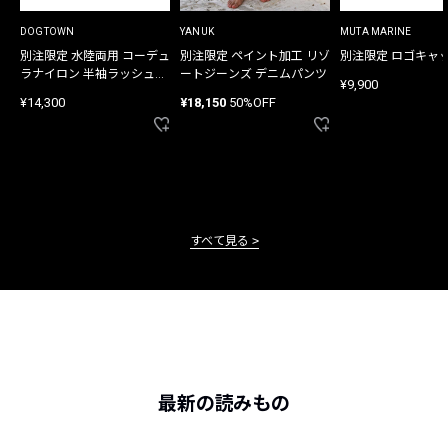
DOGTOWN
YANUK
MUTA MARINE
別注限定 水陸両用 コーデュ
別注限定 ペイント加工 リゾ
別注限定 ロゴキャ
ラナイロン 半袖ラッシュガ
ートジーンズ デニムパンツ
¥9,900
ード
¥14,300
¥18,150
50%OFF
すべて見る
最新の読みもの