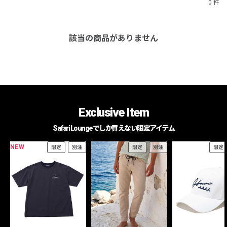
0 件
該当の商品がありません
Exclusive Item
Safari Loungeでしか買えない限定アイテム
NEW
限定
別注
限定
別注
限定