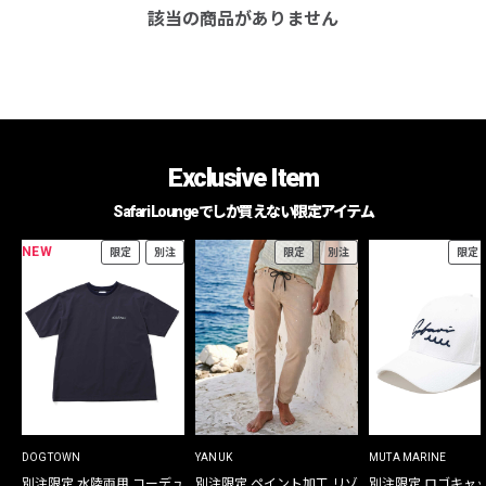
該当の商品がありません
Exclusive Item
Safari Loungeでしか買えない限定アイテム
NEW
限定
別注
限定
別注
限定
DOGTOWN
YANUK
MUTA MARINE
別注限定 水陸両用 コーデュ
別注限定 ペイント加工 リゾ
別注限定 ロゴキャ