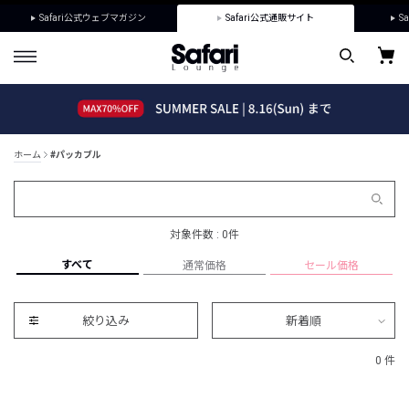
Safari公式ウェブマガジン
Safari公式通販サイト
Sa
ホーム
#パッカブル
対象件数 : 0件
すべて
通常価格
セール価格
絞り込み
新着順
0 件