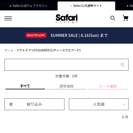
Safari公式ウェブマガジン
Safari公式通販サイト
Sa
ホーム
アウトドア | DSQUARED2 (ディースクエアード)
対象件数 : 0件
すべて
通常価格
セール価格
絞り込み
人気順
0 件