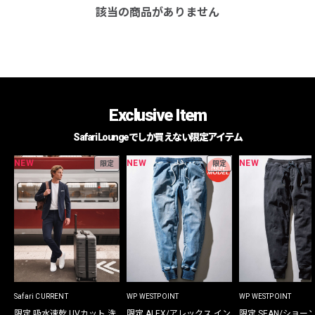
該当の商品がありません
Exclusive Item
Safari Loungeでしか買えない限定アイテム
NEW
NEW
NEW
限定
限定
Safari CURRENT
WP WESTPOINT
WP WESTPOINT
限定 吸水速乾 UVカット 洗
限定 ALEX/アレックス イン
限定 SEAN/ショー