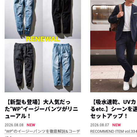
【新型も登場】大人気だっ
【吸水速乾、UV
た”WP”イージーパンツがリニ
るetc.】シーン
ューアル！
セットアップ！
NEW
NEW
2026.08.08
2026.08.07
“WP”のイージーパンツを徹底解説&コーデ
RECOMMEND ITEM vol.33