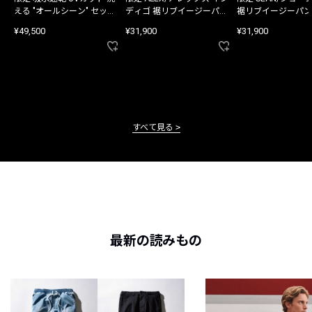
える "オールシーン" セット
ディゴ 裾リブイージーパン
裾リブイージーパン
アップ
ツ
¥49,500
¥31,900
¥31,900
すべて見る
最新の読みもの