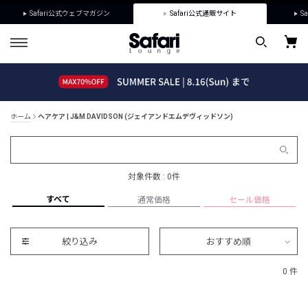
Safari公式ウェブマガジン
Safari公式通販サイト
Sa
ホーム
ヘアケア | J&M DAVIDSON (ジェイアンドエムデヴィッドソン)
対象件数 : 0件
すべて
通常価格
セール価格
絞り込み
おすすめ順
0 件