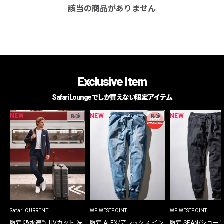
該当の商品がありません
Exclusive Item
Safari Loungeでしか買えない限定アイテム
NEW
NEW
NEW
限定
限定
Safari CURRENT
WP WESTPOINT
WP WESTPOINT
限定 吸水速乾 UVカット 洗
限定 ALEX/アレックス イン
限定 SEAN/ショー