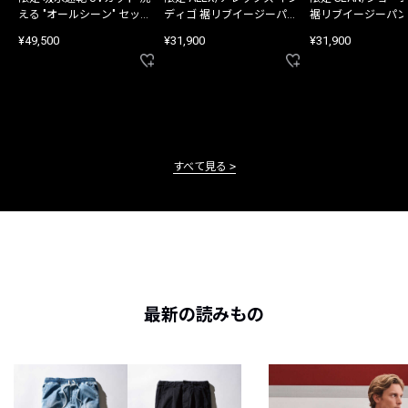
える "オールシーン" セット
ディゴ 裾リブイージーパン
裾リブイージーパン
アップ
ツ
¥49,500
¥31,900
¥31,900
すべて見る
最新の読みもの