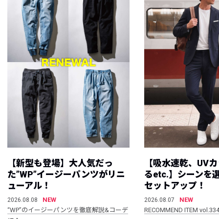
【新型も登場】大人気だっ
【吸水速乾、UV
た”WP”イージーパンツがリニ
るetc.】シーン
ューアル！
セットアップ！
NEW
NEW
2026.08.08
2026.08.07
“WP”のイージーパンツを徹底解説&コーデ
RECOMMEND ITEM vol.33