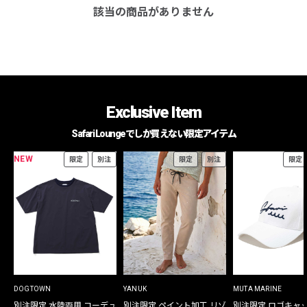
該当の商品がありません
Exclusive Item
Safari Loungeでしか買えない限定アイテム
NEW
限定
別注
限定
別注
限定
DOGTOWN
YANUK
MUTA MARINE
別注限定 水陸両用 コーデュ
別注限定 ペイント加工 リゾ
別注限定 ロゴキャ