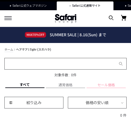
Safari公式ウェブマガジン
Safari公式通販サイト
Sa
ホーム
ヘアケア | Sghr (スガハラ)
対象件数 : 0件
すべて
通常価格
セール価格
絞り込み
価格の安い順
0 件