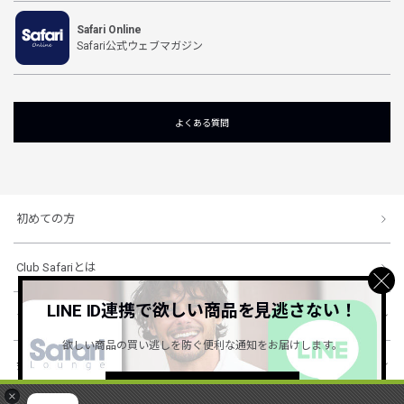
Safari Online
Safari公式ウェブマガジン
よくある質問
初めての方
Club Safariとは
LINE ID連携で欲しい商品を見逃さない！
ショッピングガイド
欲しい商品の買い逃しを防ぐ便利な通知をお届けします。
会社概要・規約
詳しくはこちら ＞
×