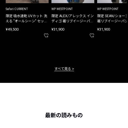
Safari CURRENT
WP WESTPOINT
WP WESTPOINT
限定 吸水速乾 UVカット 洗
限定 ALEX/アレックス イン
限定 SEAN/ショー
える "オールシーン" セット
ディゴ 裾リブイージーパン
裾リブイージーパン
アップ
ツ
¥49,500
¥31,900
¥31,900
すべて見る
最新の読みもの