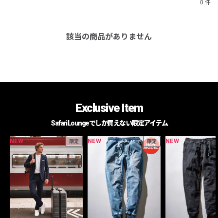
0 件
該当の商品がありません
Exclusive Item
Safari Loungeでしか買えない限定アイテム
NEW
NEW
NEW
限定
限定