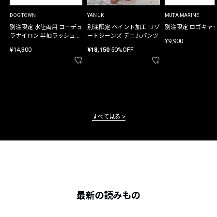
DOGTOWN
YANUK
MUTA MARINE
別注限定 水陸両用 コーデュ
別注限定 ペイント加工 リゾ
別注限定 ロゴキャ
ラナイロン 半袖ラッシュガ
ートジーンズ デニムパンツ
¥9,900
ード
¥14,300
¥18,150
50%OFF
すべて見る
最新の読みもの