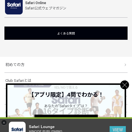
Safari Online
Safari公式ウェブマガジン
よくある質問
初めての方
Club Safariとは
【アプリ限定】4問でわかる！
ショッピングガイド
あなたの"Safariタイプ"は？
会社概要・規約
詳しくはこちら ＞
×
Safari Lounge
VIEW
HINODE PUBLISHING ..
© 1996-2026 HINODE PUBLISHING co., ltd. All Rights Reserved.