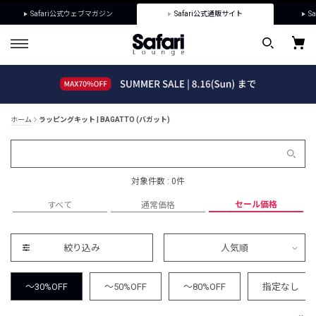
Safari公式ウェブマガジン
Safari公式通販サイト
Sa
ホーム
ラッピングキット | BAGATTO (バガット)
対象件数 : 0件
セール価格
すべて
通常価格
絞り込み
人気順
～30%OFF
～50%OFF
～80%OFF
指定なし