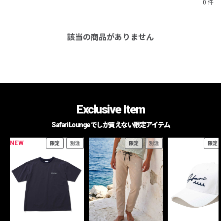
0 件
該当の商品がありません
Exclusive Item
Safari Loungeでしか買えない限定アイテム
NEW
限定
別注
限定
別注
限定