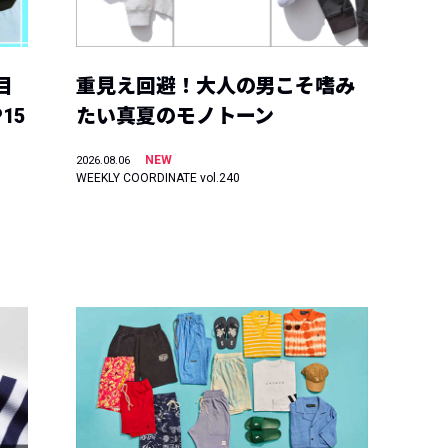
目
重見え回避！大人の男こそ嗜み
15
たい真夏のモノトーン
NEW
2026.08.06
WEEKLY COORDINATE vol.240