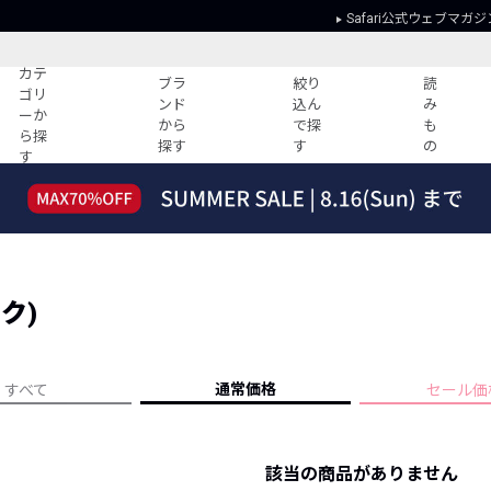
Safari公式ウェブマガジ
カテ
ブラ
絞り
読
ゴリ
ンド
込ん
み
ーか
から
で探
も
ら探
探す
す
の
す
読みもの
ガイド
ー
すべての記事
ショッピング
2026年のイチオシTシャツ！
初めての方
“WP”のイージーパンツを徹底解説&コ
Club Safari
ーデ紹介
ク)
よくある質問
HOTなコーデ TOP20
会社概要
ディネート
新ブランドご紹介！
会員利用規約
通常価格
すべて
セール価
人気記事ランキング
プライバシー
バイヤーズ レコメンド
特定商取引に
今週の別注アイテム
該当の商品がありません
ウィークリーコーデ