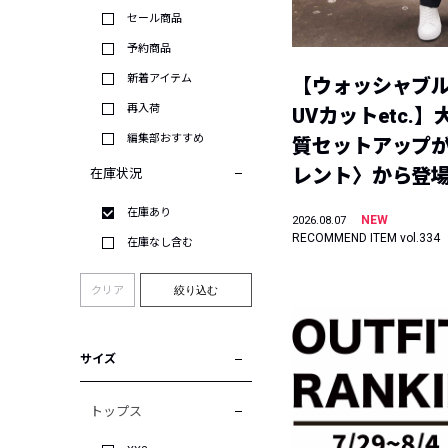
セール商品
予約商品
新着アイテム
【ウォッシャブ
再入荷
UVカットetc.
編集部おすすめ
質セットアップが
レント〉から登
在庫状況
在庫あり
NEW
2026.08.07
RECOMMEND ITEM vol.334
在庫なし含む
クリア
絞り込む
サイズ
トップス