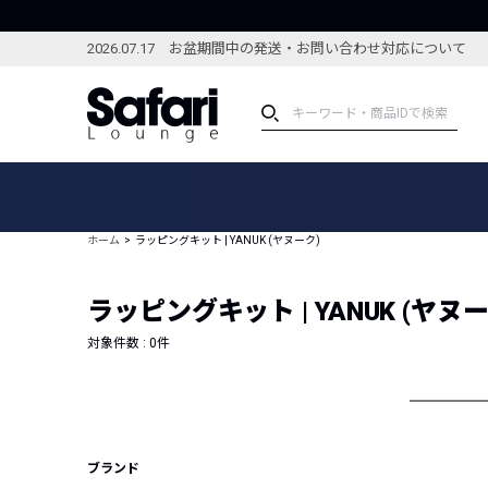
2026.07.17 お盆期間中の発送・お問い合わせ対応について
アイテム
スペシャル
カテゴリーから探す
スペシャルフィーチャ
ホーム
ラッピングキット | YANUK (ヤヌーク)
ブランドから探す
特集記事
絞り込んで探す
ラッピングキット | YANUK (ヤヌー
新着アイテム
コーディネート
編集部のおすすめアイテム
対象件数 :
0
件
編集部のおすすめコー
ランキング
雑誌・カタログ掲載アイテム
セール
ブランド