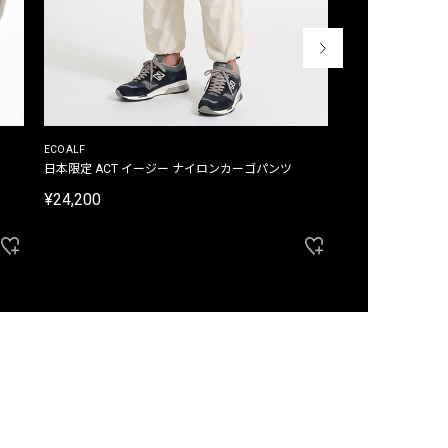
ECOALF
ECOALF
日本限定 ACT イージー ナイロンカーゴパンツ
日本限定 ACTナ
¥24,200
¥22,000