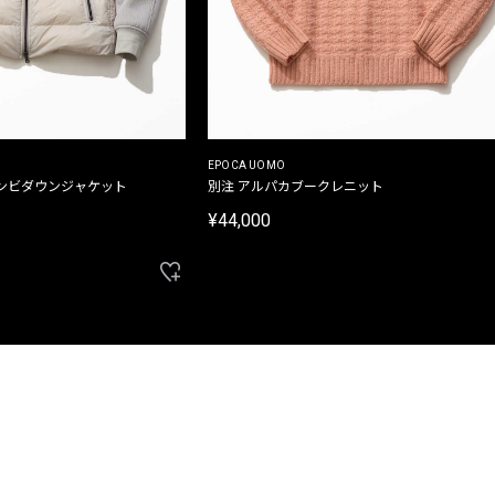
EPOCA UOMO
ンビダウンジャケット
別注 アルパカブークレニット
¥44,000