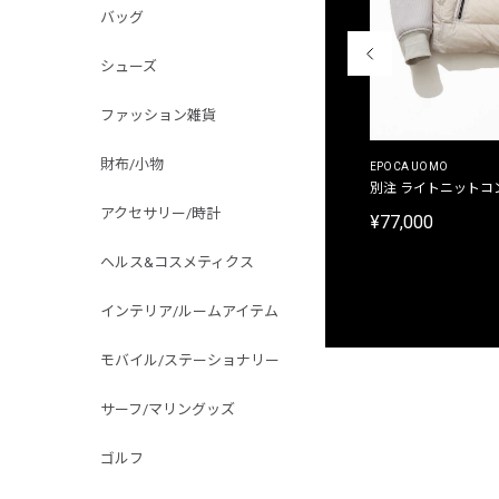
バッグ
シューズ
ファッション雑貨
財布/小物
MALIBUFARM
EPOCA UOMO
別注限定 10oz 裏パイル プリントプルオーバーパ
別注 ライトニットコ
ーカ
アクセサリー/時計
¥77,000
¥15,180
ヘルス&コスメティクス
インテリア/ルームアイテム
モバイル/ステーショナリー
サーフ/マリングッズ
ゴルフ