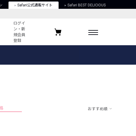
ン
Safari公式通販サイト
Safari BEST DELICIOUS
ログイ
ン・新
規会員
登録
ログイン・新規会員登録
お気に入りアイテム
ガイド
お気に入りブランド
お気に入り記事
最近チェックしたアイテム
格
おすすめ順
ポリシー
関する法律