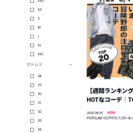
XXS
XS
S
M
L
XL
XXL
ボトムス
28
29
【週間ランキン
30
HOTなコーデ｜TO
31
32
NEW
2026.08.05
POPULAR OUTFITS 7/29~8/
33
34