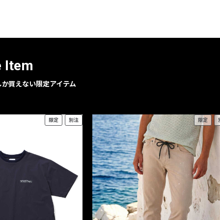
レコメンドアイテム
ピックアップアイテム
フォーカスブランド
セールおすすめアイテム
e Item
人気アイテム TOP 15
geでしか買えない限定アイテム
限定
別注
限定