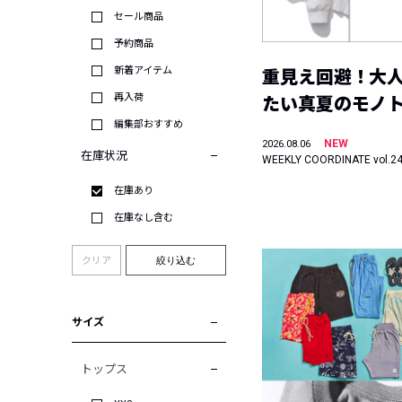
セール商品
予約商品
新着アイテム
重見え回避！大
再入荷
たい真夏のモノ
編集部おすすめ
NEW
2026.08.06
在庫状況
WEEKLY COORDINATE vol.2
在庫あり
在庫なし含む
クリア
絞り込む
サイズ
トップス