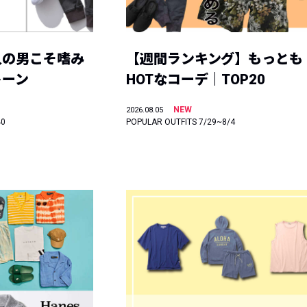
人の男こそ嗜み
【週間ランキング】もっとも
トーン
HOTなコーデ｜TOP20
NEW
2026.08.05
40
POPULAR OUTFITS 7/29~8/4