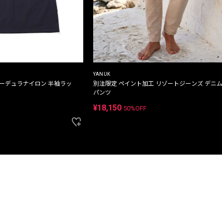
YANUK
コーデュラナイロン 半袖ラッ
別注限定 ペイント加工 リゾートジーンズ デニ
パンツ
¥18,150
50%OFF