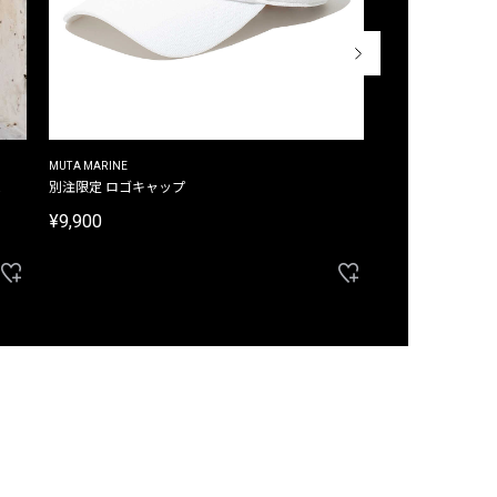
MUTA MARINE
CROSSLEY
ム
別注限定 ロゴキャップ
別注限定 ノースリ
¥9,900
¥8,580
40%OFF