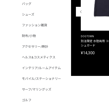
バッグ
シューズ
ファッション雑貨
財布/小物
THE DUFFER OF ST.GEORGE
DOGTOWN
別注限定 ピグメントダイ バックプリント サーフ
別注限定 水陸両用 
プリントTシャツ
シュガード
アクセサリー/時計
¥9,900
¥14,300
ヘルス&コスメティクス
インテリア/ルームアイテム
モバイル/ステーショナリー
サーフ/マリングッズ
ゴルフ