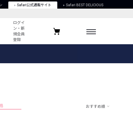
ン
Safari公式通販サイト
Safari BEST DELICIOUS
ログイ
ン・新
規会員
登録
ログイン・新規会員登録
お気に入りアイテム
ガイド
お気に入りブランド
お気に入り記事
最近チェックしたアイテム
格
おすすめ順
ポリシー
関する法律