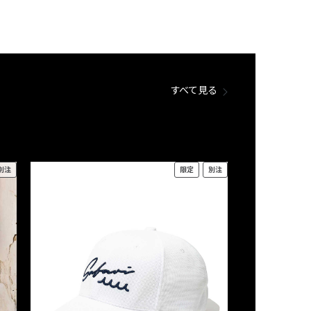
すべて見る
別注
限定
別注