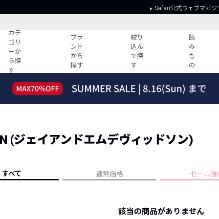
Safari公式ウェブマガジ
カテ
ブラ
絞り
読
ゴリ
ンド
込ん
み
ーか
から
で探
も
ら探
探す
す
の
す
読みもの
ガイド
ー
すべての記事
ショッピング
2026年のイチオシTシャツ！
初めての方
“WP”のイージーパンツを徹底解説&コ
Club Safari
ーデ紹介
DSON (ジェイアンドエムデヴィッドソン)
よくある質問
HOTなコーデ TOP20
会社概要
ディネート
新ブランドご紹介！
会員利用規約
すべて
通常価格
セール価
人気記事ランキング
プライバシー
バイヤーズ レコメンド
特定商取引に
今週の別注アイテム
該当の商品がありません
ウィークリーコーデ