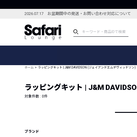
2026.07.17 お盆期間中の発送・お問い合わせ対応について
アイテム
スペシャル
カテゴリーから探す
スペシャルフィーチャ
ホーム
ラッピングキット | J&M DAVIDSON (ジェイアンドエムデヴィッドソン)
ブランドから探す
特集記事
絞り込んで探す
ラッピングキット | J&M DAVI
新着アイテム
コーディネート
編集部のおすすめアイテム
対象件数 :
0
件
編集部のおすすめコー
ランキング
雑誌・カタログ掲載アイテム
セール
ブランド