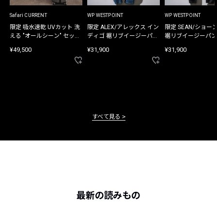
Safari CURRENT
WP WESTPOINT
WP WESTPOINT
限定 吸水速乾 UVカット 洗
限定 ALEX/アレックス イン
限定 SEAN/ショー
える "オールシーン" セット
ディゴ 裾リブイージーパン
裾リブイージーパン
アップ
ツ
¥49,500
¥31,900
¥31,900
すべて見る
最新の読みもの