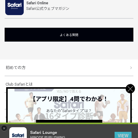
Safari Online
Safari公式ウェブマガジン
よくある質問
初めての方
Club Safariとは
【アプリ限定】4問でわかる！
ショッピングガイド
あなたの"Safariタイプ"は？
会社概要・規約
詳しくはこちら ＞
×
Safari Lounge
VIEW
HINODE PUBLISHING ..
© 1996-2026 HINODE PUBLISHING co., ltd. All Rights Reserved.