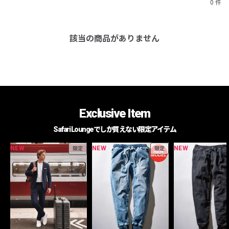
0 件
該当の商品がありません
Exclusive Item
Safari Loungeでしか買えない限定アイテム
NEW
NEW
NEW
限定
限定