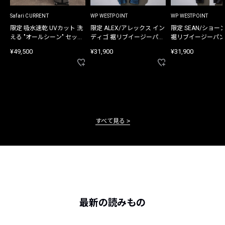
Safari CURRENT
WP WESTPOINT
WP WESTPOINT
限定 吸水速乾 UVカット 洗
限定 ALEX/アレックス イン
限定 SEAN/ショー
える "オールシーン" セット
ディゴ 裾リブイージーパン
裾リブイージーパン
アップ
ツ
¥49,500
¥31,900
¥31,900
すべて見る
最新の読みもの