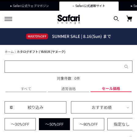
Safari公式ウェブマガジン
Safari公式通販サイト
Sa
ホーム
カタログギフト | YANUK (ヤヌーク)
対象件数 : 0件
セール価格
すべて
通常価格
絞り込み
おすすめ順
～30%OFF
～50%OFF
～80%OFF
指定なし