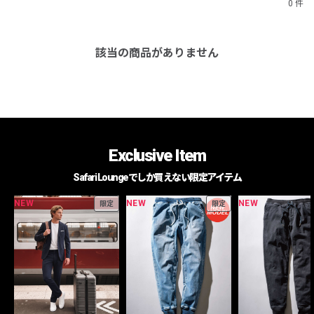
0 件
該当の商品がありません
Exclusive Item
Safari Loungeでしか買えない限定アイテム
NEW
NEW
NEW
限定
限定