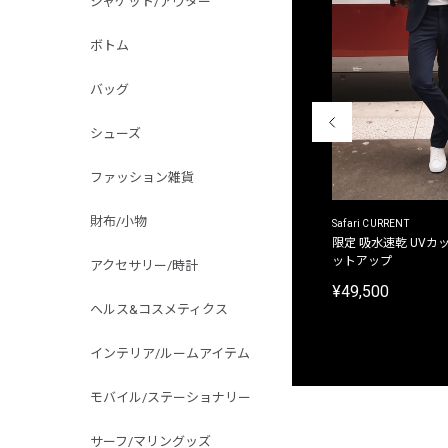
ジャケット/アウター
ボトム
バッグ
シューズ
ファッション雑貨
財布/小物
ACANTHUS
Safari CURRENT
別注限定 フード付き チェックシャツジャケット
限定 吸水速乾 UVカッ
ットアップ
アクセサリー/時計
¥31,900
¥49,500
ヘルス&コスメティクス
インテリア/ルームアイテム
モバイル/ステーショナリー
サーフ/マリングッズ