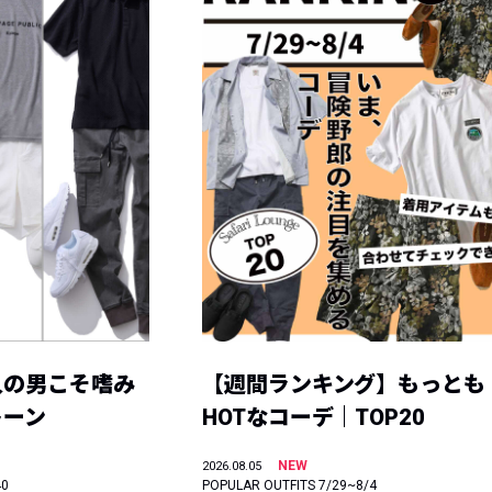
人の男こそ嗜み
【週間ランキング】もっとも
トーン
HOTなコーデ｜TOP20
NEW
2026.08.05
40
POPULAR OUTFITS 7/29~8/4