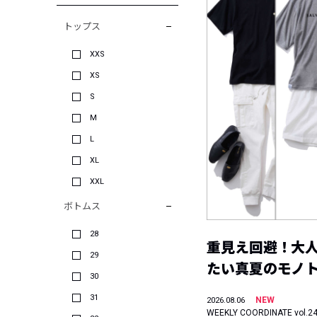
トップス
XXS
XS
S
M
L
XL
XXL
ボトムス
28
重見え回避！大
29
たい真夏のモノ
30
31
NEW
2026.08.06
WEEKLY COORDINATE vol.2