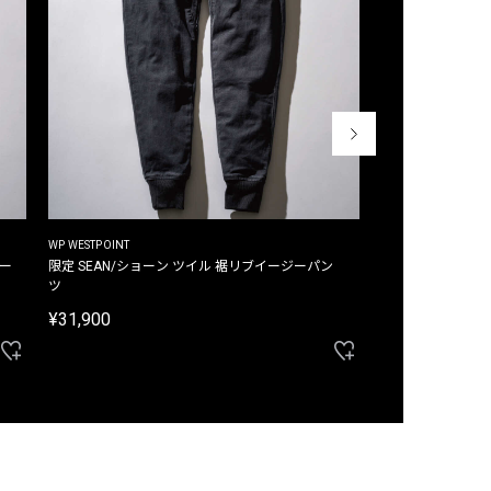
WP WESTPOINT
WP WESTPOINT
ジー
限定 SEAN/ショーン ツイル 裾リブイージーパン
限定 DAVID/デイヴィッド インデ
ツ
イージーパンツ
¥31,900
¥33,000