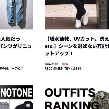
大人気だっ
【吸水速乾、UVカット、洗
ーパンツがリニュ
etc.】シーンを選ばない万能
ットアップ！
NEW
2026.08.07
底解説&コーデ紹介
RECOMMEND ITEM vol.334