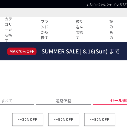
Safari公式ウェブマガジ
カテ
ブラ
絞り
読
ゴリ
ンド
込ん
み
ーか
から
で探
も
ら探
探す
す
の
す
読みもの
ガイド
ー
すべての記事
ショッピング
2026年のイチオシTシャツ！
初めての方
“WP”のイージーパンツを徹底解説&コ
Club Safari
ーデ紹介
よくある質問
HOTなコーデ TOP20
会社概要
ディネート
新ブランドご紹介！
会員利用規約
セール価
すべて
通常価格
人気記事ランキング
プライバシー
バイヤーズ レコメンド
特定商取引に
今週の別注アイテム
～30%OFF
～50%OFF
～80%OFF
ウィークリーコーデ