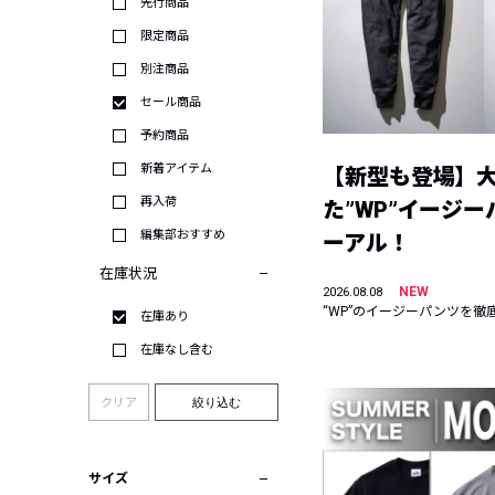
先行商品
限定商品
別注商品
セール商品
予約商品
新着アイテム
【新型も登場】
再入荷
た”WP”イージ
編集部おすすめ
ーアル！
在庫状況
NEW
2026.08.08
“WP”のイージーパンツを徹
在庫あり
在庫なし含む
クリア
絞り込む
サイズ