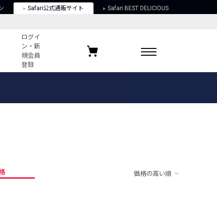
ン
Safari公式通販サイト
Safari BEST DELICIOUS
ログイ
ン・新
規会員
登録
ログイン・新規会員登録
お気に入りアイテム
ガイド
お気に入りブランド
お気に入り記事
最近チェックしたアイテム
格
価格の高い順
ポリシー
関する法律