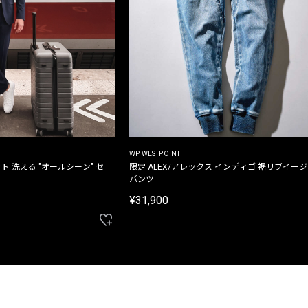
WP WESTPOINT
ト 洗える "オールシーン" セ
限定 ALEX/アレックス インディゴ 裾リブイー
パンツ
¥31,900