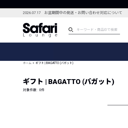
2026.07.17 お盆期間中の発送・お問い合わせ対応について
アイテム
スペシャル
カテゴリーから探す
スペシャルフィーチャ
ホーム
ギフト | BAGATTO (バガット)
ブランドから探す
特集記事
絞り込んで探す
ギフト | BAGATTO (バガット)
新着アイテム
コーディネート
編集部のおすすめアイテム
対象件数 :
0
件
編集部のおすすめコー
ランキング
雑誌・カタログ掲載アイテム
セール