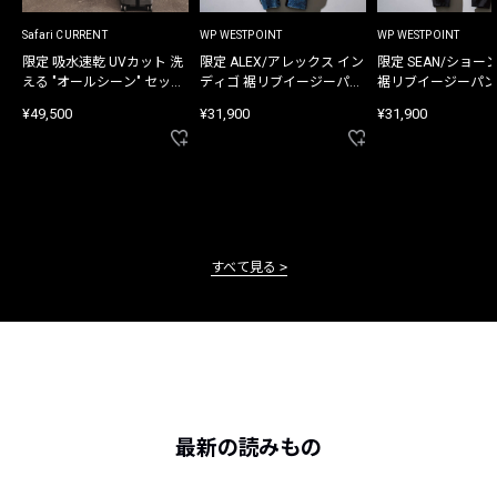
Safari CURRENT
WP WESTPOINT
WP WESTPOINT
限定 吸水速乾 UVカット 洗
限定 ALEX/アレックス イン
限定 SEAN/ショー
える "オールシーン" セット
ディゴ 裾リブイージーパン
裾リブイージーパン
アップ
ツ
¥49,500
¥31,900
¥31,900
すべて見る
最新の読みもの