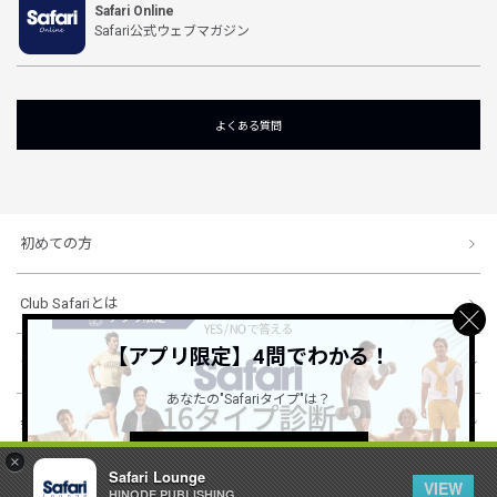
Safari Online
Safari公式ウェブマガジン
よくある質問
初めての方
Club Safariとは
【アプリ限定】4問でわかる！
ショッピングガイド
あなたの"Safariタイプ"は？
会社概要・規約
詳しくはこちら ＞
×
Safari Lounge
VIEW
HINODE PUBLISHING ..
© 1996-2026 HINODE PUBLISHING co., ltd. All Rights Reserved.