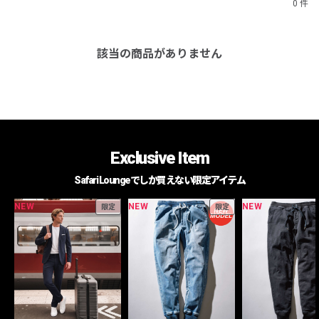
0 件
該当の商品がありません
Exclusive Item
Safari Loungeでしか買えない限定アイテム
NEW
NEW
NEW
限定
限定