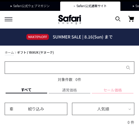
Safari公式ウェブマガジン
Safari公式通販サイト
Sa
ホーム
ギフト | YANUK (ヤヌーク)
対象件数 : 0件
すべて
通常価格
セール価格
絞り込み
人気順
0 件