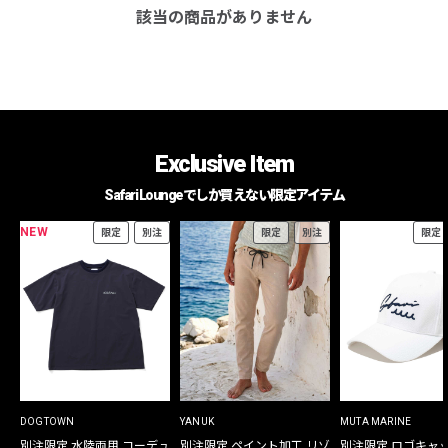
該当の商品がありません
Exclusive Item
Safari Loungeでしか買えない限定アイテム
NEW
限定
別注
限定
別注
限定
DOGTOWN
YANUK
MUTA MARINE
別注限定 水陸両用 コーデュ
別注限定 ペイント加工 リゾ
別注限定 ロゴキャ