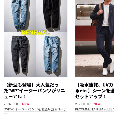
【新型も登場】大人気だっ
【吸水速乾、UV
た”WP”イージーパンツがリニ
るetc.】シーン
ューアル！
セットアップ！
NEW
NEW
2026.08.08
2026.08.07
“WP”のイージーパンツを徹底解説&コーデ
RECOMMEND ITEM vol.33