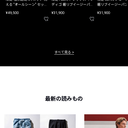
える "オールシーン" セット
ディゴ 裾リブイージーパン
裾リブイージーパン
アップ
ツ
¥49,500
¥31,900
¥31,900
すべて見る
最新の読みもの