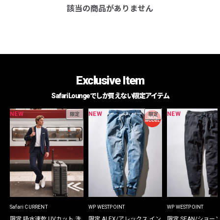
該当の商品がありません
Exclusive Item
Safari Loungeでしか買えない限定アイテム
NEW
NEW
NEW
限定
限定
Safari CURRENT
WP WESTPOINT
WP WESTPOINT
限定 吸水速乾 UVカット 洗
限定 ALEX/アレックス イン
限定 SEAN/ショー