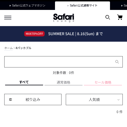
Safari公式ウェブマガジン
Safari公式通販サイト
Sa
ホーム
#パッカブル
対象件数 : 0件
すべて
通常価格
セール価格
絞り込み
人気順
0 件