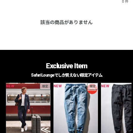
0 件
該当の商品がありません
Exclusive Item
Safari Loungeでしか買えない限定アイテム
NEW
NEW
NEW
限定
限定