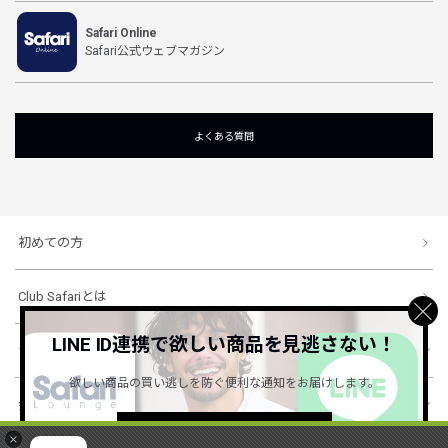
Safari Online
Safari公式ウェブマガジン
よくある質問
初めての方
Club Safariとは
LINE ID連携で欲しい商品を見逃さない！
ショッピングガイド
欲しい商品の買い逃しを防ぐ便利な通知をお届けします。
会社概要・規約
詳しくはこちら ＞
×