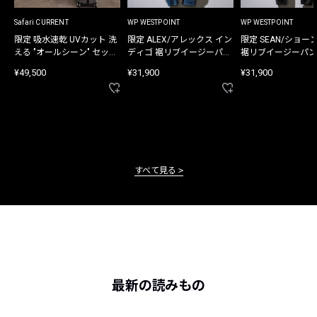
Safari CURRENT
WP WESTPOINT
WP WESTPOINT
限定 吸水速乾 UVカット 洗
限定 ALEX/アレックス イン
限定 SEAN/ショー
える "オールシーン" セット
ディゴ 裾リブイージーパン
裾リブイージーパン
アップ
ツ
¥49,500
¥31,900
¥31,900
すべて見る
最新の読みもの