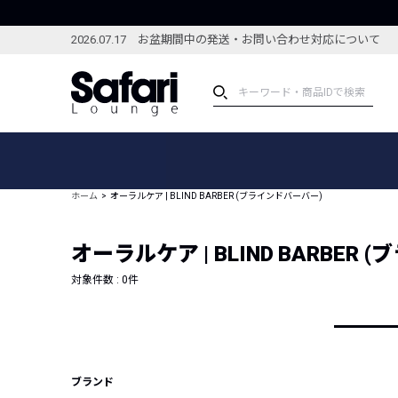
2026.07.17 お盆期間中の発送・お問い合わせ対応について
アイテム
スペシャル
カテゴリーから探す
スペシャルフィーチャ
ホーム
オーラルケア | BLIND BARBER (ブラインドバーバー)
ブランドから探す
特集記事
絞り込んで探す
オーラルケア | BLIND BARBER
新着アイテム
コーディネート
編集部のおすすめアイテム
対象件数 :
0
件
編集部のおすすめコー
ランキング
雑誌・カタログ掲載アイテム
セール
ブランド