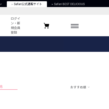
ン
Safari公式通販サイト
Safari BEST DELICIOUS
ログイ
ン・新
規会員
登録
ログイン・新規会員登録
お気に入りアイテム
ガイド
お気に入りブランド
お気に入り記事
最近チェックしたアイテム
格
おすすめ順
ポリシー
関する法律