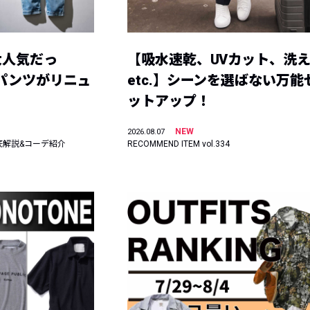
大人気だっ
【吸水速乾、UVカット、洗
ーパンツがリニュ
etc.】シーンを選ばない万能
ットアップ！
NEW
2026.08.07
底解説&コーデ紹介
RECOMMEND ITEM vol.334