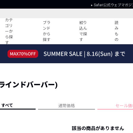
Safari公式ウェブマガジ
カテ
ブラ
絞り
読
ゴリ
ンド
込ん
み
ーか
から
で探
も
ら探
探す
す
の
す
読みもの
ガイド
ー
すべての記事
ショッピング
2026年のイチオシTシャツ！
初めての方
“WP”のイージーパンツを徹底解説&コ
Club Safari
ーデ紹介
 (ブラインドバーバー)
よくある質問
HOTなコーデ TOP20
会社概要
ディネート
新ブランドご紹介！
会員利用規約
すべて
通常価格
セール価
人気記事ランキング
プライバシー
バイヤーズ レコメンド
特定商取引に
今週の別注アイテム
該当の商品がありません
ウィークリーコーデ