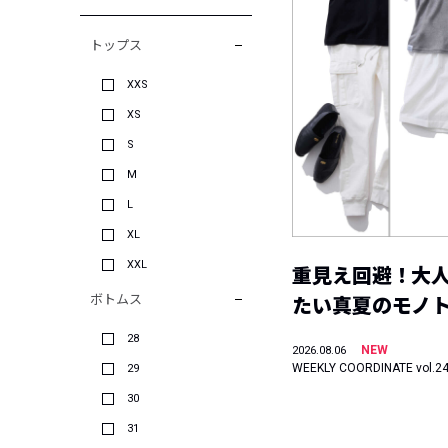
トップス
XXS
XS
S
M
L
XL
XXL
重見え回避！大
ボトムス
たい真夏のモノ
28
NEW
2026.08.06
WEEKLY COORDINATE vol.2
29
30
31