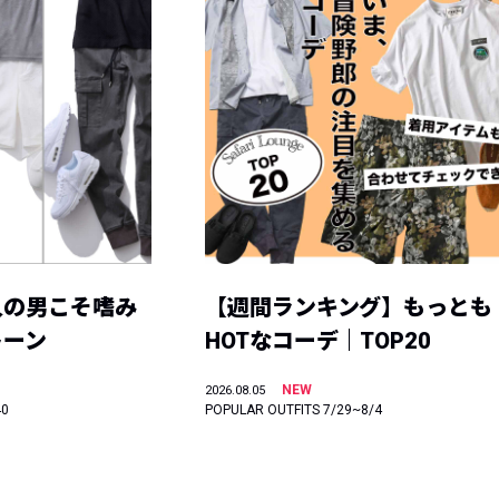
人の男こそ嗜み
【週間ランキング】もっとも
トーン
HOTなコーデ｜TOP20
NEW
2026.08.05
40
POPULAR OUTFITS 7/29~8/4