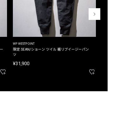
WP WESTPOINT
WP WESTPOINT
ジー
限定 SEAN/ショーン ツイル 裾リブイージーパン
限定 DAVID/デイヴィッド インデ
ツ
イージーパンツ
¥31,900
¥33,000