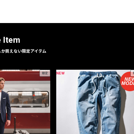
レコメンドアイテム
ピックアップアイテム
フォーカスブランド
セールおすすめアイテム
e Item
人気アイテム TOP 15
geでしか買えない限定アイテム
NEW
限定