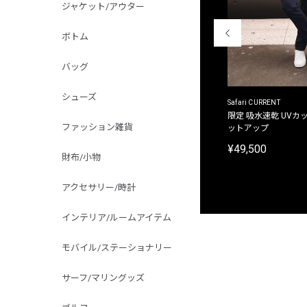
ジャケット/アウター
ボトム
バッグ
シューズ
ACANTHUS
Safari CURRENT
別注限定 フード付き チェックシャツジャケット
限定 吸水速乾 UVカッ
ファッション雑貨
ットアップ
¥31,900
¥49,500
財布/小物
アクセサリー/時計
インテリア/ルームアイテム
モバイル/ステーショナリー
サーフ/マリングッズ