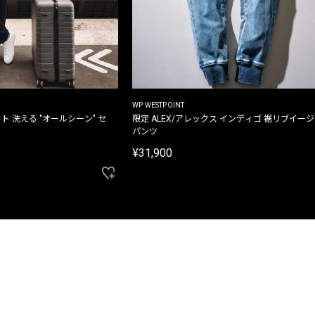
WP WESTPOINT
ト 洗える "オールシーン" セ
限定 ALEX/アレックス インディゴ 裾リブイー
パンツ
¥31,900