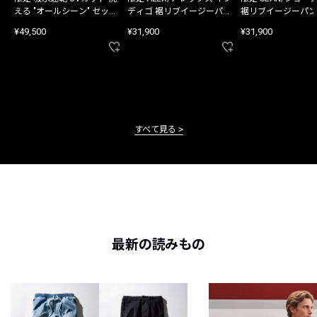
える "オールシーン" セット
ディゴ 裾リブイージーパン
裾リブイージーパン
アップ
ツ
¥49,500
¥31,900
¥31,900
すべて見る
最新の読みもの