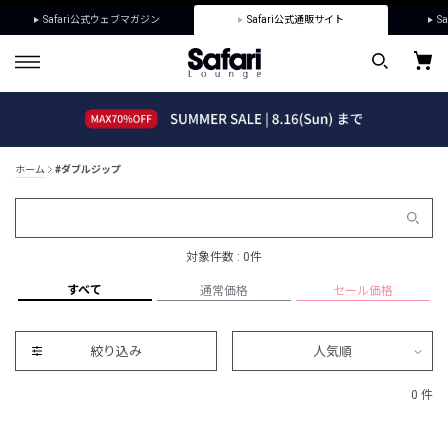
Safari公式ウェブマガジン
Safari公式通販サイト
Sa
ホーム
#ダブルジップ
対象件数 : 0件
すべて
通常価格
セール価格
絞り込み
人気順
0 件