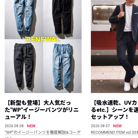
【新型も登場】大人気だっ
【吸水速乾、UV
た”WP”イージーパンツがリニ
るetc.】シーン
ューアル！
セットアップ！
NEW
NEW
2026.08.08
2026.08.07
“WP”のイージーパンツを徹底解説&コーデ
RECOMMEND ITEM vol.33