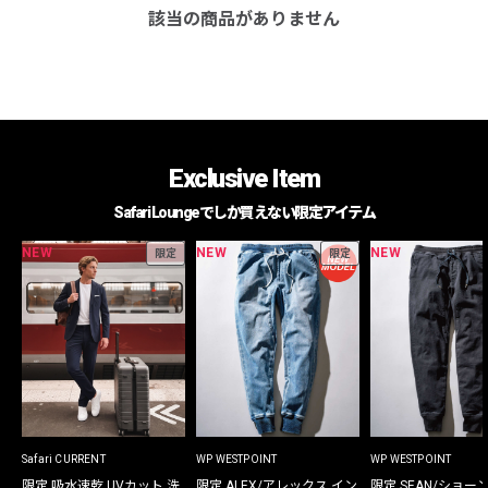
該当の商品がありません
Exclusive Item
Safari Loungeでしか買えない限定アイテム
NEW
NEW
NEW
限定
限定
Safari CURRENT
WP WESTPOINT
WP WESTPOINT
限定 吸水速乾 UVカット 洗
限定 ALEX/アレックス イン
限定 SEAN/ショー