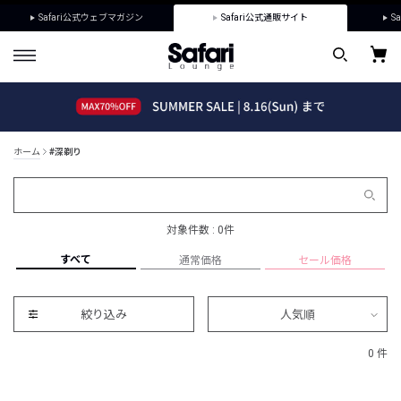
Safari公式ウェブマガジン
Safari公式通販サイト
Sa
ホーム
#深剃り
対象件数 : 0件
すべて
通常価格
セール価格
絞り込み
人気順
0 件