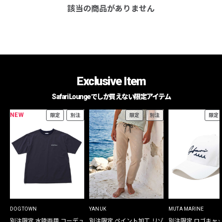
該当の商品がありません
Exclusive Item
Safari Loungeでしか買えない限定アイテム
NEW
限定
別注
限定
別注
限定
DOGTOWN
YANUK
MUTA MARINE
別注限定 水陸両用 コーデュ
別注限定 ペイント加工 リゾ
別注限定 ロゴキャ