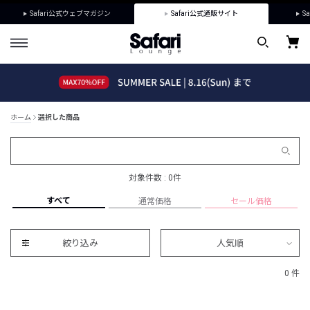
Safari公式ウェブマガジン
Safari公式通販サイト
Sa
ホーム
選択した商品
対象件数 : 0件
すべて
通常価格
セール価格
絞り込み
人気順
0 件