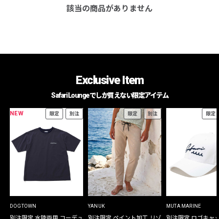
該当の商品がありません
Exclusive Item
Safari Loungeでしか買えない限定アイテム
NEW
限定
別注
限定
別注
限定
DOGTOWN
YANUK
MUTA MARINE
別注限定 水陸両用 コーデュ
別注限定 ペイント加工 リゾ
別注限定 ロゴキャ