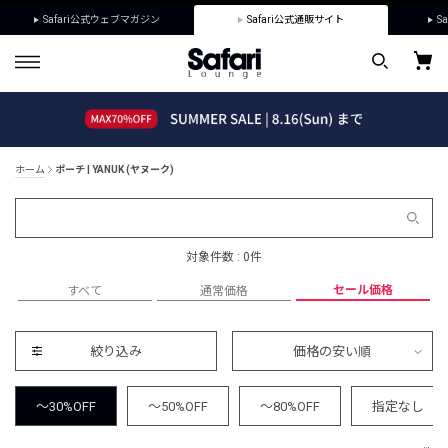
Safari公式ウェブマガジン
Safari公式通販サイト
Sa
ホーム
ポーチ | YANUK (ヤヌーク)
対象件数 : 0件
セール価格
すべて
通常価格
絞り込み
価格の安い順
～30%OFF
～50%OFF
～80%OFF
指定なし