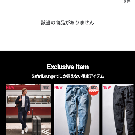
0 件
該当の商品がありません
Exclusive Item
Safari Loungeでしか買えない限定アイテム
NEW
NEW
NEW
限定
限定