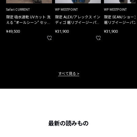
Safari CURRENT
WP WESTPOINT
WP WESTPOINT
限定 吸水速乾 UVカット 洗
限定 ALEX/アレックス イン
限定 SEAN/ショー
える "オールシーン" セット
ディゴ 裾リブイージーパン
裾リブイージーパン
アップ
ツ
¥49,500
¥31,900
¥31,900
すべて見る
最新の読みもの