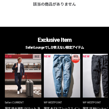
該当の商品がありません
Exclusive Item
Safari Loungeでしか買えない限定アイテム
NEW
NEW
NEW
限定
限定
Safari CURRENT
WP WESTPOINT
WP WESTPOINT
限定 吸水速乾 UVカット 洗
限定 ALEX/アレックス イン
限定 SEAN/ショー