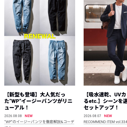
【新型も登場】大人気だっ
【吸水速乾、UV
た”WP”イージーパンツがリニ
るetc.】シーン
ューアル！
セットアップ！
NEW
NEW
2026.08.08
2026.08.07
“WP”のイージーパンツを徹底解説&コーデ
RECOMMEND ITEM vol.33