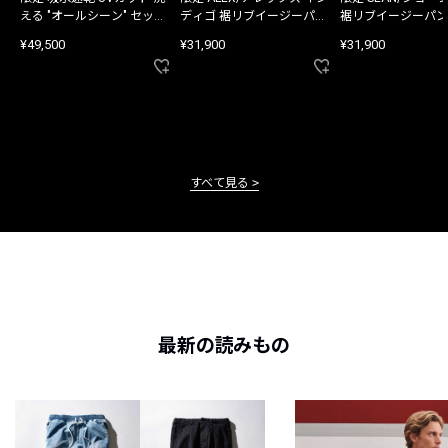
える "オールシーン" セット
ディゴ 裾リブイージーパン
裾リブイージーパン
アップ
ツ
¥49,500
¥31,900
¥31,900
すべて見る
最新の読みもの