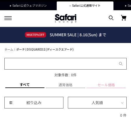
Safari公式ウェブマガジン
Safari公式通販サイト
Sa
ホーム
ポーチ | DSQUARED2 (ディースクエアード)
対象件数 : 0件
すべて
通常価格
セール価格
絞り込み
人気順
0 件