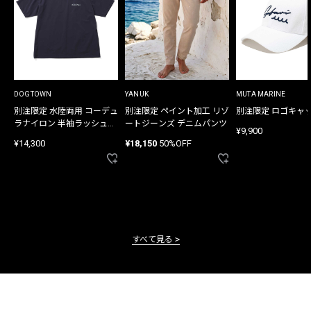
DOGTOWN
YANUK
MUTA MARINE
別注限定 水陸両用 コーデュ
別注限定 ペイント加工 リゾ
別注限定 ロゴキャ
ラナイロン 半袖ラッシュガ
ートジーンズ デニムパンツ
¥9,900
ード
¥14,300
¥18,150
50%OFF
すべて見る