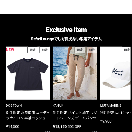
Exclusive Item
Safari Loungeでしか買えない限定アイテム
NEW
限定
別注
限定
別注
限定
DOGTOWN
YANUK
MUTA MARINE
別注限定 水陸両用 コーデュ
別注限定 ペイント加工 リゾ
別注限定 ロゴキャ
ラナイロン 半袖ラッシュガ
ートジーンズ デニムパンツ
¥9,900
ード
¥14,300
¥18,150
50%OFF